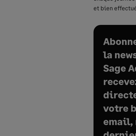
et bien effectu
Abonne
la new
Sage A
receve
direct
votre 
email,
dernie