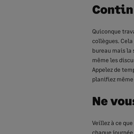
Contin
Quiconque trava
collègues. Cela
bureau mais la 
même les discus
Appelez de temp
planifiez même 
Ne vou
Veillez à ce que
chaque journée e