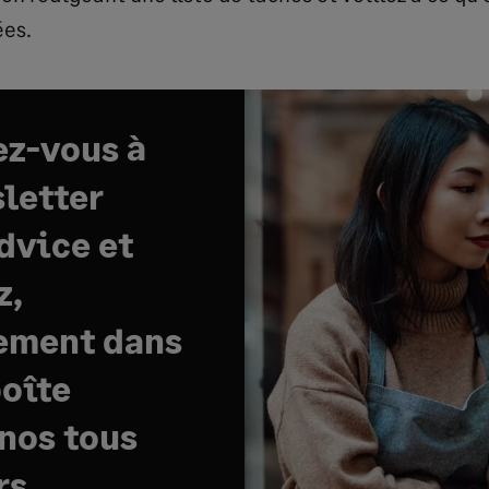
ées.
z-vous à
sletter
dvice et
z,
ement dans
boîte
 nos tous
rs