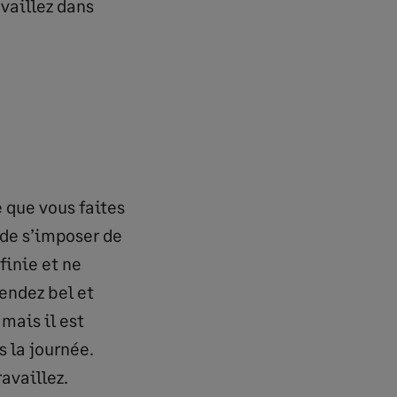
availlez dans
e que vous faites
l de s’imposer de
finie et ne
rendez bel et
 mais il est
 la journée.
availlez.