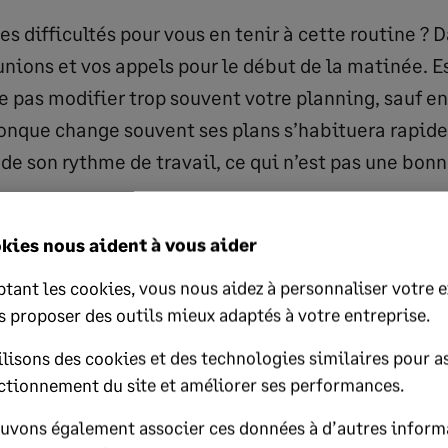
s difficultés pour vous en tenir à cette routine ? D
unions et vos appels pour le début de la matinée. E
 pas modifier trop souvent votre planning, sauf en
onque change souvent ses plans s’habituera rapid
de son rythme de travail, ce qui n’est pas une bon
kies nous aident à vous aider
 des pauses
tant les cookies, vous nous aidez à personnaliser votre 
s proposer des outils mieux adaptés à votre entreprise.
ous soyez à ce point plongé(e) dans votre travail qu
lisons des cookies et des technologies similaires pour as
er de prendre une pause. Sur votre lieu de travail, il
ctionnement du site et améliorer ses performances.
es collègues autour de la machine à café mais lors
uvons également associer ces données à d’autres inform
e) chez vous, vous n’avez pas cette opportunité. Pr