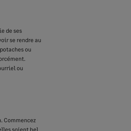
ie de ses
oir se rendre au
 potaches ou
forcément.
urriel ou
ion. Commencez
elles soient bel