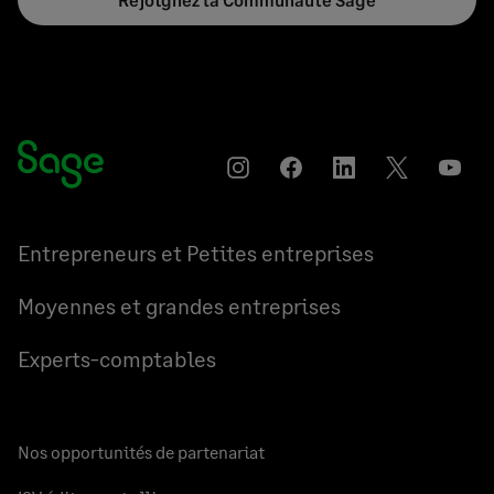
Instagram
Partager
Partager
Partager
YouT
sur
sur
sur
Facebook
LinkedIn
Twitter
Entrepreneurs et Petites entreprises
Moyennes et grandes entreprises
Experts-comptables
Nos opportunités de partenariat