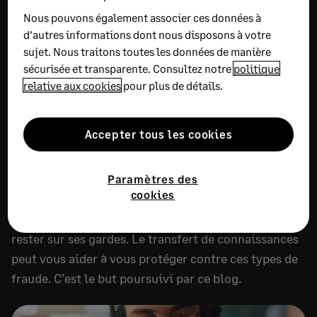
enrichissants
Nous pouvons également associer ces données à
d’autres informations dont nous disposons à votre
sujet. Nous traitons toutes les données de manière
RECOMMANDÉ
sécurisée et transparente. Consultez notre
politique
relative aux cookies
pour plus de détails.
Phishing : faites confiance à votre
instinct
Accepter tous les cookies
SEPTEMBRE 11, 2025
9 MIN DE LECTURE
Le phishing ou hameçonnage en français reste la
Paramètres des
cookies
cyber-menace la plus courante pour les entreprises.
Il importe avant tout de se fier à son instinct et de
rester sur ses gardes. Le transfert de connaissances
peut vous aider à vous protéger contre ces types de
fraude. C’est le but poursuivi par ce blog.