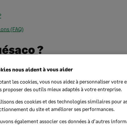
P
ions (FAQ)
uésaco ?
kies nous aident à vous aider
source Planning
, en abrégé ERP, est un processus de
t d’automatisation des éléments essentiels des act
tant les cookies, vous nous aidez à personnaliser votre 
l’entreprise. Il s’agit d’un logiciel qui fédère la ge
s proposer des outils mieux adaptés à votre entreprise.
diennes d’une entreprise. Il consiste généralement
lisons des cookies et des technologies similaires pour as
e unifiée dont les informations peuvent être parta
ctionnement du site et améliorer ses performances.
 l’entreprise – finances, ressources humaines, ser
uvons également associer ces données à d’autres inform
, gestion de produits, production et ventes. Ce fai