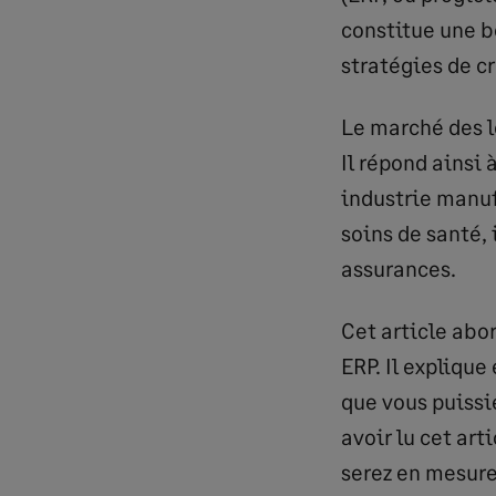
constitue une b
stratégies de cr
Le marché des lo
Il répond ainsi
industrie manuf
soins de santé,
assurances.
Cet article abo
ERP. Il expliqu
que vous puissie
avoir lu cet ar
serez en mesure 