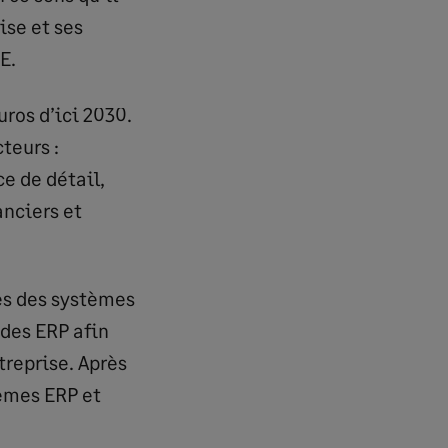
ise et ses
E.
uros d’ici 2030.
teurs :
e de détail,
anciers et
ges des systèmes
 des ERP afin
treprise. Après
tèmes ERP et