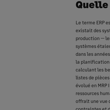
Quelle 
Le terme ERP es
existait des sy
production — le
systèmes étaie
dans les années 
la planificatio
calculant les b
listes de pièce
évolué en MRP I
ressources humai
offrait une vue
contraintes et d