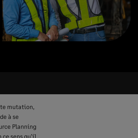
nte mutation,
de à se
ource Planning
 ce sens qu’il