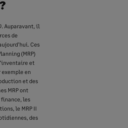
?
. Auparavant, il
urces de
aujourd’hui. Ces
Planning (MRP)
’inventaire et
ar exemple en
roduction et des
mes MRP ont
 finance, les
ions, le MRP II
otidiennes, des