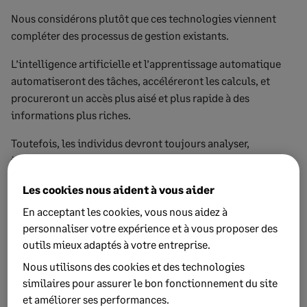
Nous considérons plutôt que ces technologies viennent
compléter des processus de gestion existants.
L’intelligence artificielle et l’apprentissage automatique
automatiseront des tâches, accéléreront les calculs, et
procureront un accès plus aisé et plus rapide à des
informations plus riches.
Toutefois, les individus devront toujours analyser,
interpréter et accompagner ces informations.
Bien que ces technologies en soient encore à un stade
Les cookies nous aident à vous aider
précoce, l’intelligence artificielle et l’apprentissage
En acceptant les cookies, vous nous aidez à
automatique peuvent procurer aux bureaux de gestion de
personnaliser votre expérience et à vous proposer des
patrimoine des moyens plus efficaces et plus efficients
outils mieux adaptés à votre entreprise.
pour veiller à atteindre leurs objectifs de performance.
Nous utilisons des cookies et des technologies
similaires pour assurer le bon fonctionnement du site
Les professionnels des bureaux de gestion de patrimoine
et améliorer ses performances.
qui prennent les devants et qui aident leur société à tirer