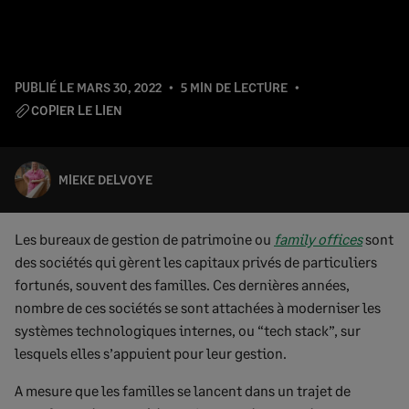
PUBLIÉ LE
MARS 30, 2022
5 MIN DE LECTURE
COPIER LE LIEN
MIEKE DELVOYE
Les bureaux de gestion de patrimoine ou
family offices
sont
des sociétés qui gèrent les capitaux privés de particuliers
fortunés, souvent des familles. Ces dernières années,
nombre de ces sociétés se sont attachées à moderniser les
systèmes technologiques internes, ou “tech stack”, sur
lesquels elles s’appuient pour leur gestion.
A mesure que les familles se lancent dans un trajet de