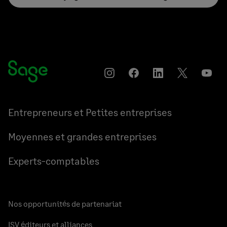
Instagram
Partager
Partager
Partager
YouT
sur
sur
sur
Facebook
LinkedIn
Twitter
Entrepreneurs et Petites entreprises
Moyennes et grandes entreprises
Experts-comptables
Nos opportunités de partenariat
ISV éditeurs et alliances