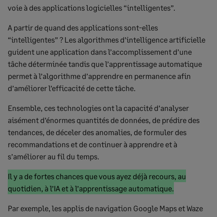
voie à des applications logicielles “intelligentes”.
A partir de quand des applications sont-elles
“intelligentes” ? Les algorithmes d’intelligence artificielle
guident une application dans l’accomplissement d’une
tâche déterminée tandis que l’apprentissage automatique
permet à l’algorithme d’apprendre en permanence afin
d’améliorer l’efficacité de cette tâche.
Ensemble, ces technologies ont la capacité d’analyser
aisément d’énormes quantités de données, de prédire des
tendances, de déceler des anomalies, de formuler des
recommandations et de continuer à apprendre et à
s’améliorer au fil du temps.
Début
Il y a de fortes chances que vous ayez déjà recours, au
du
Fin
quotidien, à l’IA et à l’apprentissage automatique.
texte
du
Par exemple, les applis de navigation Google Maps et Waze
marqué
texte