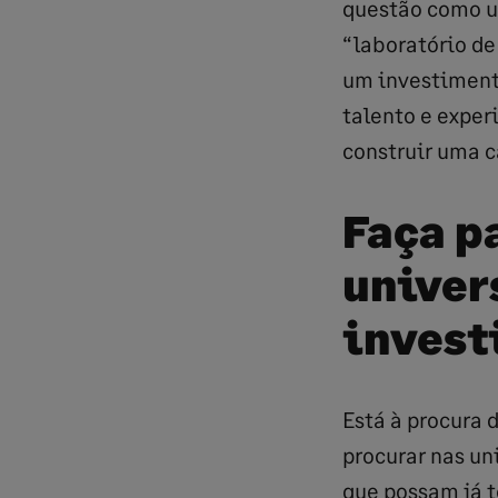
questão como u
“laboratório de
um investimento
talento e exper
construir uma c
Faça p
univer
invest
Está à procura 
procurar nas un
que possam já t