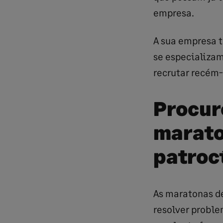
empresa.
A sua empresa 
se especializam
recrutar recém
Procur
marato
patroc
As maratonas d
resolver proble