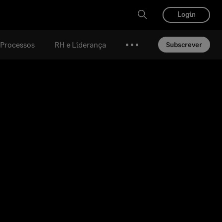
Login
e Processos
RH e Liderança
Subscrever
Mais