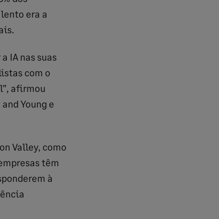
lento era a
ais.
a IA nas suas
listas com o
”, afirmou
t and Young e
on Valley, como
s empresas têm
sponderem à
tência