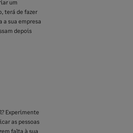
riar um
, terá de fazer
ra a sua empresa
ossam depois
al? Experimente
icar as pessoas
em falta à sua