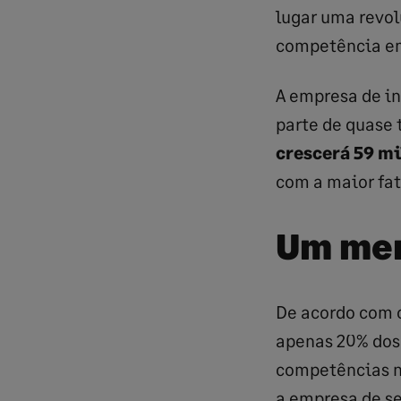
lugar uma revol
competência em
A empresa de in
parte de quase 
crescerá 59 mi
com a maior fat
Um mer
De acordo com o 
apenas 20% dos
competências n
a empresa de se