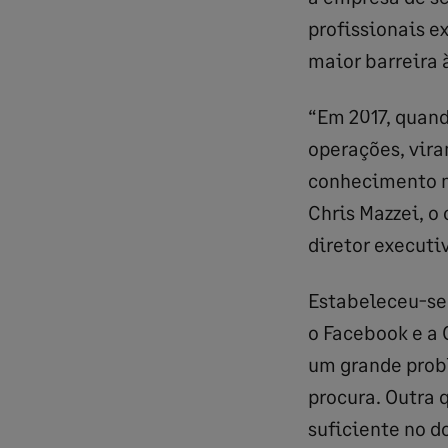
profissionais e
maior barreira 
“Em 2017, quand
operações, vira
conhecimento ne
Chris Mazzei, o
diretor executi
Estabeleceu-se 
o Facebook e a 
um grande pro
procura. Outra 
suficiente no do