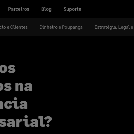
Parceiros
Blog
Suporte
io e Clientes
Dinheiro e Poupança
Estratégia, Legal 
os
os na
ncia
sarial?