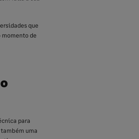
versidades que
 o momento de
 o
écnica para
ão também uma