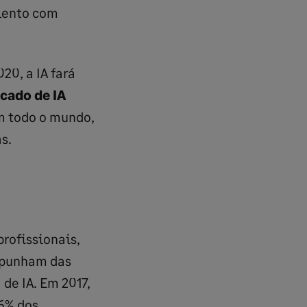
alento com
20, a IA fará
cado de IA
em todo o mundo,
s.
profissionais,
spunham das
e IA. Em 2017,
56% dos