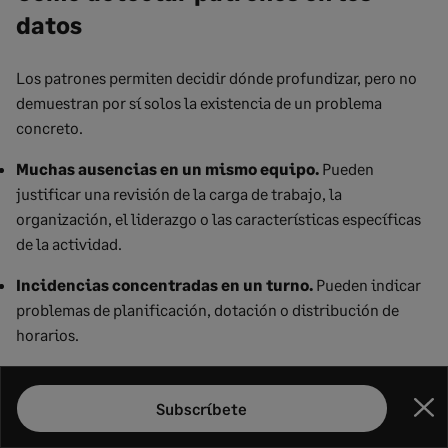
datos
Los patrones permiten decidir dónde profundizar, pero no
demuestran por sí solos la existencia de un problema
concreto.
Muchas ausencias en un mismo equipo.
Pueden
justificar una revisión de la carga de trabajo, la
organización, el liderazgo o las características específicas
de la actividad.
Incidencias concentradas en un turno.
Pueden indicar
problemas de planificación, dotación o distribución de
horarios.
Aumento simultáneo de ausencias y horas extra.
Puede reflejar dificultades para cubrir puestos y una
Subscríbete
Cer
sobrecarga sostenida del resto del equipo.