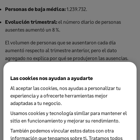
Personas de baja médica:
1.239.732.
Evolución trimestral:
el número diario de personas
ausentes aumentó un 8 %.
El volumen de personas que se ausentaron cada día
aumentó respecto al trimestre anterior, pero el dato
agregado no explica por qué se produjeron las ausencias.
Para interpretarlo correctamente, la empresa debe
distinguir entre incapacidad temporal, permisos
Las cookies nos ayudan a ayudarte
protegidos, ausencias planificadas y faltas no justificadas.
Al aceptar las cookies, nos ayudas a personalizar tu
experiencia y a ofrecerte herramientas mejor
El absentismo laboral cerró 2025 en
adaptadas a tu negocio.
el 7,1 % de las horas pactadas,
Usamos cookies y tecnología similar para mantener el
sitio en funcionamiento y mejorar su rendimiento.
igualando el máximo histórico del
También podemos vincular estos datos con otra
primer trimestre de 2022.
información que tengamos sobre ti. Tratamos todos