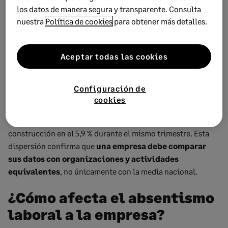
los datos de manera segura y transparente. Consulta
nuestra
Política de cookies
para obtener más detalles.
La evolución nacional ofrece un contexto de referencia,
pero no debe utilizarse de forma aislada para valorar la
situación de una empresa. El sector, la actividad, la
Aceptar todas las cookies
composición de la plantilla, los turnos y los criterios
empleados para registrar las ausencias pueden producir
diferencias importantes.
Configuración de
cookies
Randstad Research, por ejemplo, sitúa la tasa general de la
industria en el 7,5 %, la de los servicios en el 7,1 % y la de la
construcción en el 5,9 % durante el mismo trimestre. Esta
dispersión confirma que
una empresa debe comparar
sus datos con organizaciones y actividades
equivalentes
, no únicamente con la media nacional.
¿Cómo afecta el absentismo
laboral a la empresa?