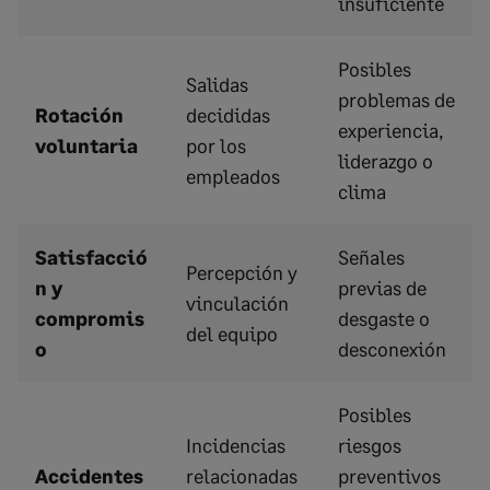
insuficiente
Posibles
Salidas
problemas de
Rotación
decididas
experiencia,
voluntaria
por los
liderazgo o
empleados
clima
Satisfacció
Señales
Percepción y
n y
previas de
vinculación
compromis
desgaste o
del equipo
o
desconexión
Posibles
Incidencias
riesgos
Accidentes
relacionadas
preventivos