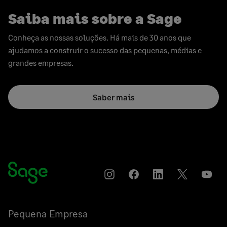
Saiba mais sobre a Sage
Conheça as nossas soluções. Há mais de 30 anos que
ajudamos a construir o sucesso das pequenas, médias e
grandes empresas.
Saber mais
Instagram
Compartilhar
Compartilhar
Compartilha
YouT
no
no
no
Facebook
LinkedIn
Twitter
Pequena Empresa