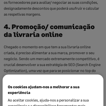
os fornecedores para avaliar/ negociar as suas condições,
designadamente descontos que poderá usufruir e calcular
as respetivas margens.
4. Promoção/ comunicação
da livraria online
Chegado o momento em que tem a sua livraria online
criada, é preciso alimentar a sua marca, promover o seu
negócio. Sendo um mercado extremamente competitivo, é
crucial desenvolver a sua estratégia de SEO (Search Engine
Optimization), uma vez que para se posicionar no top do
motor de busca do Google necessitaria de um avultado
investimento.
Os cookies ajudam‑nos a melhorar a sua
As redes sociais são também importantes canais de
experiência
divulgação da sua livraria virtual. Se já tiver uma loja física,
Ao aceitar cookies, ajuda‑nos a personalizar a sua
os seus atuais clientes podem ser importantes
experiência e a disponibilizar ferramentas mais