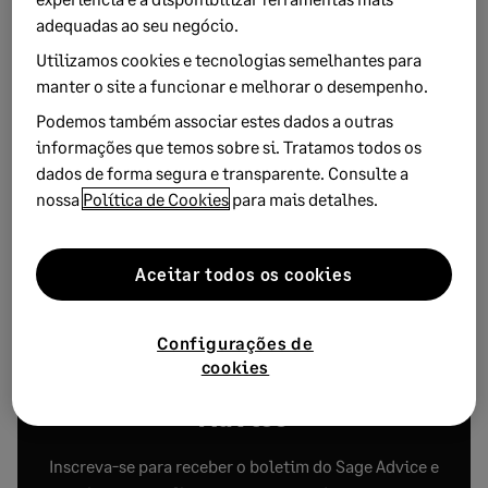
referenciadores e trazer novos clientes à sua livraria através
adequadas ao seu negócio.
do passo a palavra, bem como através de interações nas
Utilizamos cookies e tecnologias semelhantes para
redes sociais, como o Facebook ou o Instagram. Crie
manter o site a funcionar e melhorar o desempenho.
campanhas de referenciação com ofertas para os seus
Podemos também associar estes dados a outras
clientes e complemente a sua atividade com a produção de
informações que temos sobre si. Tratamos todos os
eventos online, como lançamentos de livros, tertúlias com a
dados de forma segura e transparente. Consulte a
autores, etc..
nossa
Política de Cookies
para mais detalhes.
Os momentos de adversidade colocam-nos à prova e
obrigam-nos a repensar e a reinventar. Avalie também o seu
Aceitar todos os cookies
negócio e mude a sua estratégia, se for esse o caso.
Configurações de
cookies
Receba a newsletter Sage
Advice
Inscreva-se para receber o boletim do Sage Advice e