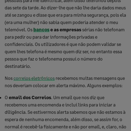
pessoais para me identificar, além disso telefonou depois
das sete da tarde. Ao dizer-lhe que não lhe daria dados meus
até se zangou e disse que era para minha segurança, pois ela
(era uma mulher) não sabia quem poderia atender o meu
telemóvel. Os
bancos
e as empresas
sérias não telefonam
para pedir ou para dar informações privadas e
confidenciais. Os utilizadores é que não podem validar se
quem lhes telefona é mesmo quem diz ser, no entanto essa
pessoa que faz o telefonema possui o número do
destinatário.
Nos
correios eletrónicos
recebemos muitas mensagens que
nos deveriam colocar em alerta máximo. Alguns exemplos:
O
email dos Correios
. Um email que nos diz que
recebemos uma encomenda e inclui links para iniciar a
diligência. Se estivermos alerta sabemos que não estamos à
espera de nenhuma encomenda, além disso, se assim for, o
normal é recebê-la fisicamente e não por email, e, claro, não