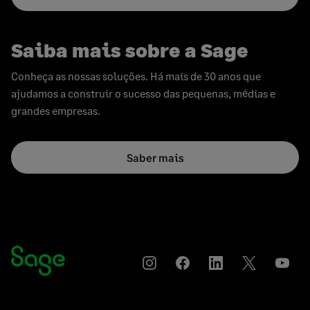
Saiba mais sobre a Sage
Conheça as nossas soluções. Há mais de 30 anos que
ajudamos a construir o sucesso das pequenas, médias e
grandes empresas.
Saber mais
Instagram
Compartilhar
Compartilhar
Compartilha
YouT
no
no
no
Facebook
LinkedIn
Twitter