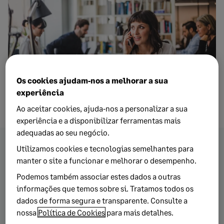
Os cookies ajudam‑nos a melhorar a sua
experiência
Ao aceitar cookies, ajuda‑nos a personalizar a sua
experiência e a disponibilizar ferramentas mais
adequadas ao seu negócio.
Utilizamos cookies e tecnologias semelhantes para
Saiba mais sobre os tópicos
manter o site a funcionar e melhorar o desempenho.
Podemos também associar estes dados a outras
mencionados neste artigo
informações que temos sobre si. Tratamos todos os
dados de forma segura e transparente. Consulte a
nossa
Política de Cookies
para mais detalhes.
Digital
Empresas
RGPD