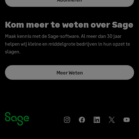
Kom meer te weten over Sage
Maak kennis met de Sage-software. Al meer dan 30 jaar
helpen wij kleine en middelgrote bedrijven in hun opzet te
slagen.
Meer Weten
Instagram
Facebook
LinkedIn
Twitter
YouT