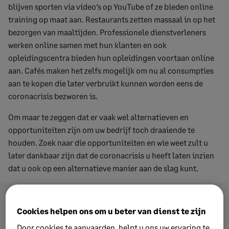
blijven sporten via video’s op YouTube of ze bieden online
training op maat aan. Restaurants zetten massaal in op het
bezorgen van maaltijden. Professionele dienstverleners
werken online samen met hun klanten en ook
opleidingscentra bieden hun opleidingen voortaan online
aan. Cafés maken het zelfs mogelijk om nu al consumpties
aan te kopen die later verbruikt kunnen worden eens de
coronacrisis bezworen is.
Om maar te zeggen dat er vaak wel alternatieven en
opportuniteiten zijn om uw bedrijf toch draaiende te
houden. Zoek naar die opportuniteiten en wie weet zult u
later dankbaar zijn dat de coronacrisis u heeft laten inzien
dat u ook op een alternatieve manier aan de slag kunt.
Cookies helpen ons om u beter van dienst te zijn
Vanuit dit artikel door meer
Door cookies te aanvaarden, helpt u ons uw ervaring te