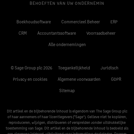
BEHOEFTEN VAN UW ONDERNEMIN
Boekhoudsoftware
Commercieel Beheer
ERP
CRM
Accountantssoftware
Voorraadbeheer
Alle ondernemingen
© Sage Group plc 2026
Toegankelijkheid
Juridisch
Privacy en cookies
Algemene voorwaarden
GDPR
Sitemap
Dit artikel en de bijbehorende inhoud is eigendom van The Sage Group plc
of haar aannemers of haar licentiegevers (“Sage”). Gelieve niet te kopiëren,
reproduceren, wijzigen, distribueren of verspreiden zonder uitdrukkelijke
toestemming van Sage. Dit artikel en de bijbehorende inhoud is bedoeld als
een algemene leidraad, uitsluitend voor informatieve doeleinden. Daarom