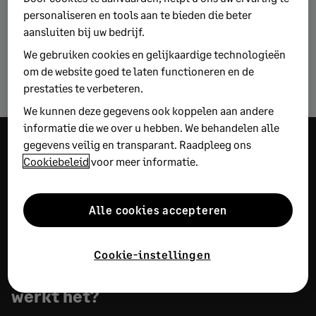
onderwerpen bladeren
personaliseren en tools aan te bieden die beter
aansluiten bij uw bedrijf.
We gebruiken cookies en gelijkaardige technologieën
Bedrijfsplanning
om de website goed te laten functioneren en de
prestaties te verbeteren.
We kunnen deze gegevens ook koppelen aan andere
informatie die we over u hebben. We behandelen alle
gegevens veilig en transparant. Raadpleeg ons
Verken meer
Cookiebeleid
voor meer informatie.
inzichten
Alle cookies accepteren
AANBEVOLEN
Cookie-instellingen
E-facturatie: wat is het en hoe
werkt het?