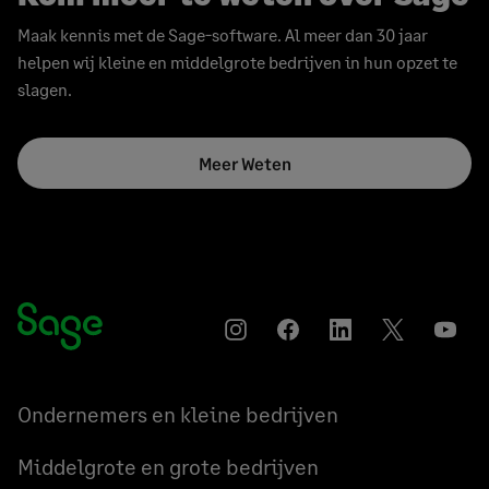
Maak kennis met de Sage-software. Al meer dan 30 jaar
helpen wij kleine en middelgrote bedrijven in hun opzet te
slagen.
Meer Weten
Instagram
Facebook
LinkedIn
Twitter
YouT
Ondernemers en kleine bedrijven
Middelgrote en grote bedrijven