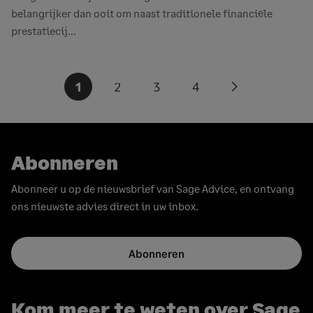
belangrijker dan ooit om naast traditionele financiële
prestatiecij...
Berichten
1
2
3
4
Next
paginering
page
Abonneren
Abonneer u op de nieuwsbrief van Sage Advice, en ontvang
ons nieuwste advies direct in uw inbox.
Abonneren
Kom meer te weten over Sage