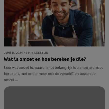
JUNI 11, 2024
5 MIN LEESTIJD
Wat is omzet en hoe bereken je die?
Leer wat omzet is, waarom het belangrijk is en hoe je omzet
berekent, met onder meer ook de verschillen tussen de
omzet ...