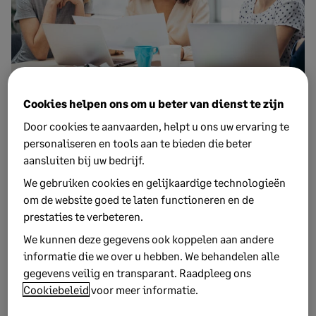
APRIL 29, 2024
Cookies helpen ons om u beter van dienst te zijn
16 MIN LEESTIJD
Tien financieringstips om je bedrijf te
Door cookies te aanvaarden, helpt u ons uw ervaring te
laten groeien
personaliseren en tools aan te bieden die beter
aansluiten bij uw bedrijf.
Wil je je bedrijf doen groeien? We delen een aantal tips
zodat je de financiering krijgt die je nodig hebt.
We gebruiken cookies en gelijkaardige technologieën
om de website goed te laten functioneren en de
prestaties te verbeteren.
We kunnen deze gegevens ook koppelen aan andere
informatie die we over u hebben. We behandelen alle
gegevens veilig en transparant. Raadpleeg ons
Cookiebeleid
voor meer informatie.