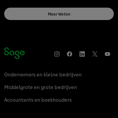
Meer Weten
Instagram
Facebook
LinkedIn
Twitter
YouT
Ondernemers en kleine bedrijven
Middelgrote en grote bedrijven
Accountants en boekhouders