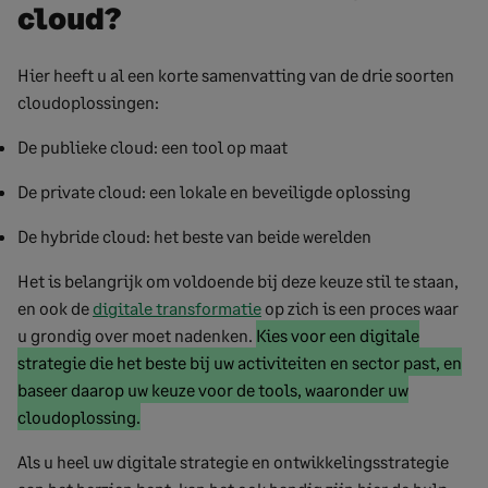
cloud?
Hier heeft u al een korte samenvatting van de drie soorten
cloudoplossingen:
De publieke cloud: een tool op maat
De private cloud: een lokale en beveiligde oplossing
De hybride cloud: het beste van beide werelden
Het is belangrijk om voldoende bij deze keuze stil te staan,
en ook de
digitale transformatie
op zich is een proces waar
Begin
u grondig over moet nadenken.
Kies voor een digitale
gemarkeerde
strategie die het beste bij uw activiteiten en sector past, en
tekst
baseer daarop uw keuze voor de tools, waaronder uw
Gemarkeerde
cloudoplossing.
tekst
Als u heel uw digitale strategie en ontwikkelingsstrategie
einde