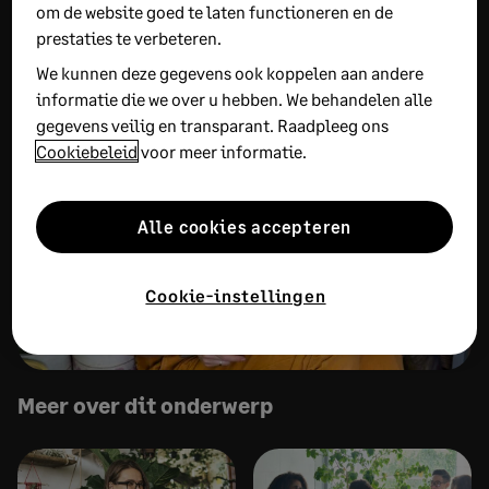
studies bevestigen het. Er is een mijlpaal bereikt,
om de website goed te laten functioneren en de
prestaties te verbeteren.
met alsmaar meer investeringen in digitalisering
voor bedrijven die willen blijven meedraaien.
We kunnen deze gegevens ook koppelen aan andere
informatie die we over u hebben. We behandelen alle
gegevens veilig en transparant. Raadpleeg ons
Cookiebeleid
voor meer informatie.
Alle cookies accepteren
Cookie-instellingen
Meer over dit onderwerp