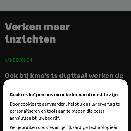
Verken meer
inzichten
AANBEVOLEN
Ook bij kmo’s is digitaal werken de
standaard
Cookies helpen ons om u beter van dienst te zijn
JULI 9, 2025
4 MIN LEESTIJD
Door cookies te aanvaarden, helpt u ons uw ervaring te
Gedaan met twijfelen: kmo’s zijn duidelijk overtuigd
personaliseren en tools aan te bieden die beter
van de voordelen van digitalisering. Communicatie,
aansluiten bij uw bedrijf.
rentabiliteit, beheer: de resultaten zijn er en recente
We gebruiken cookies en gelijkaardige technologieën