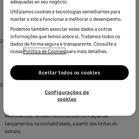
adequadas ao seu negócio.
ligação automática e direta aos bancos para extração
Utilizamos cookies e tecnologias semelhantes para
das transações
, pois assim poupará tempo e reduzirá o
manter o site a funcionar e melhorar o desempenho.
número de tarefas associadas ao processo de reconciliação
bancária das contas de cada um dos seus clientes.
Podemos também associar estes dados a outras
informações que temos sobre si. Tratamos todos os
Independentemente de as empresas dos seus clientes serem
dados de forma segura e transparente. Consulte a
de maior ou menor dimensão, opte por um
software que
nossa
Política de Cookies
para mais detalhes.
simplifique a vida dos seus colaboradores
, que
rentabilize o seu negócio e torne o seu gabinete mais
eficiente.
Aceitar todos os cookies
As
soluções de contabilidade que facilitam todas as
Configurações de
fases do processo de reconciliação
são uma ótima
cookies
opção, sobretudo os que, para além da obtenção
automática dos extratos e da picagem automática de
movimentos, também automatizam a criação de
lançamentos na contabilidade, a partir das linhas do
extrato.