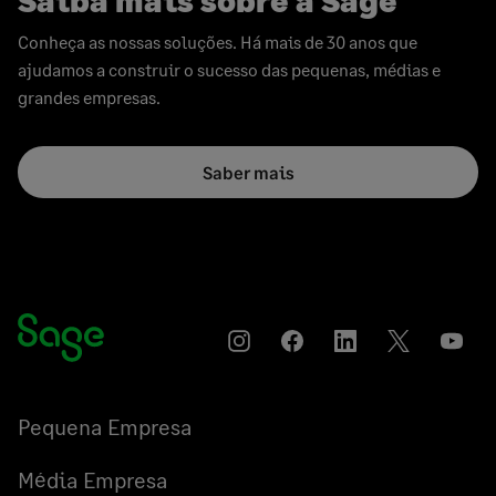
Saiba mais sobre a Sage
Conheça as nossas soluções. Há mais de 30 anos que
ajudamos a construir o sucesso das pequenas, médias e
grandes empresas.
Saber mais
Instagram
Compartilhar
Compartilhar
Compartilha
YouT
no
no
no
Facebook
LinkedIn
Twitter
Pequena Empresa
Média Empresa