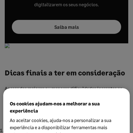
digitalizarem os seus negócios.
Saiba mais
Dicas finais a ter em consideração
Apesar das maiores ou menores dificuldades inerentes ao
apoio à gestão das empresas a que presta serviços, é muito
importante manter o
controlo do fluxo de caixa dos seus
Os cookies ajudam‑nos a melhorar a sua
clientes
experiência
, pelo que se seguem algumas recomendações
finais:
Ao aceitar cookies, ajuda‑nos a personalizar a sua
experiência e a disponibilizar ferramentas mais
Opte por um
software de contabilidade
que permita a