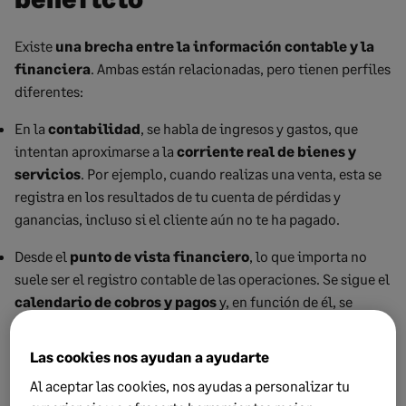
Existe
una brecha entre la información contable y la
financiera
. Ambas están relacionadas, pero tienen perfiles
diferentes:
En la
contabilidad
, se habla de ingresos y gastos, que
intentan aproximarse a la
corriente real de bienes y
servicios
. Por ejemplo, cuando realizas una venta, esta se
registra en los resultados de tu cuenta de pérdidas y
ganancias, incluso si el cliente aún no te ha pagado.
Desde el
punto de vista financiero
, lo que importa no
suele ser el registro contable de las operaciones. Se sigue el
calendario de cobros y pagos
y, en función de él, se
calculan cifras como el EBITDA, el flujo de caja operativo, el
financiero,
el libre
, etc.
Las cookies nos ayudan a ayudarte
Por ello,
puedes generar beneficios, pero no tener la
Al aceptar las cookies, nos ayudas a personalizar tu