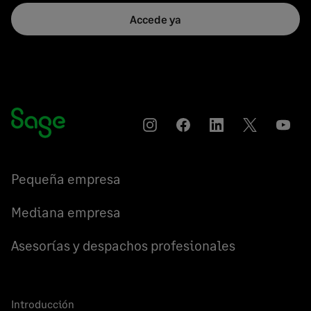
Accede ya
Instagram
Compartir
Compartir
Compartir
YouT
en
en
en
Facebook
LinkedIn
Twitter
Pequeña empresa
Mediana empresa
Asesorías y despachos profesionales
Introducción