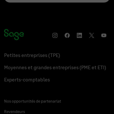
Instagram
Partager
Partager
Partager
YouT
sur
sur
sur
Facebook
LinkedIn
Twitter
Petites entreprises (TPE)
Moyennes et grandes entreprises (PME et ETI)
Experts-comptables
Nos opportunités de partenariat
Revendeurs