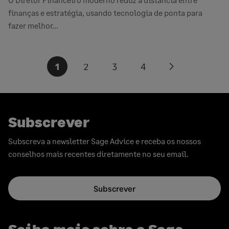
finanças e estratégia, usando tecnologia de ponta para
fazer melhor...
Paginação
1
2
3
4
Next
dos
page
conteúdos
Subscrever
Subscreva a newsletter Sage Advice e receba os nossos
conselhos mais recentes diretamente no seu email.
Subscrever