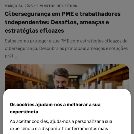
MARÇO 24, 2025
5 MINUTOS DE LEITURA
Cibersegurança em PME e trabalhadores
independentes: Desafios, ameaças e
estratégias eficazes
Saiba como proteger a sua PME com estratégias eficazes de
cibersegurança. Descubra as principais ameaças e soluções
prát...
Os cookies ajudam‑nos a melhorar a sua
experiência
Ao aceitar cookies, ajuda‑nos a personalizar a sua
experiência e a disponibilizar ferramentas mais