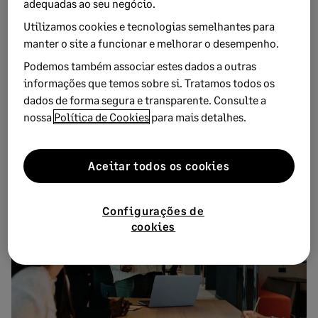
adequadas ao seu negócio.
FEVEREIRO 13, 2025
7 MINUTOS DE LEITURA
Utilizamos cookies e tecnologias semelhantes para
Como as ferramentas de inteligência
manter o site a funcionar e melhorar o desempenho.
artificial podem revolucionar o seu
Podemos também associar estes dados a outras
negócio
informações que temos sobre si. Tratamos todos os
dados de forma segura e transparente. Consulte a
Descubra como as ferramentas de inteligência artificial
nossa
Política de Cookies
para mais detalhes.
impulsionam eficiência, personalização e inovação nos
negócios m...
Aceitar todos os cookies
Configurações de
cookies