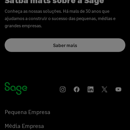
Saiba mais sobre a Sage
Conheça as nossas soluções. Há mais de 30 anos que
ajudamos a construir o sucesso das pequenas, médias e
grandes empresas.
Saber mais
Instagram
Compartilhar
Compartilhar
Compartilha
YouT
no
no
no
Facebook
LinkedIn
Twitter
Pequena Empresa
Média Empresa