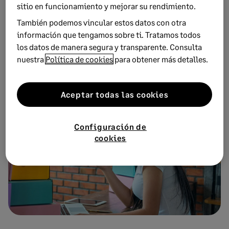
sitio en funcionamiento y mejorar su rendimiento.
Recibe nuestros consejos más recientes
También podemos vincular estos datos con otra
directamente en la bandeja de entrada de tu correo
información que tengamos sobre ti. Tratamos todos
electrónico.
los datos de manera segura y transparente. Consulta
nuestra
Política de cookies
para obtener más detalles.
Suscríbete
Aceptar todas las cookies
Configuración de
cookies