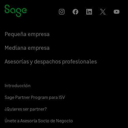
Instagram
Compartir
Compartir
Compartir
YouT
en
en
en
Facebook
LinkedIn
Twitter
Pequeña empresa
Mediana empresa
Asesorías y despachos profesionales
Introducción
Sage Partner Program para ISV
¿Quieres ser partner?
Únete a Asesoría Socio de Negocio