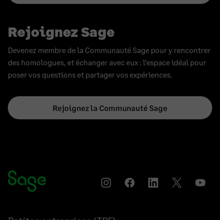
Rejoignez Sage
Devenez membre de la Communauté Sage pour y rencontrer
des homologues, et échanger avec eux : l’espace idéal pour
poser vos questions et partager vos expériences.
Rejoignez la Communauté Sage
Instagram
Partager
Partager
Partager
YouT
sur
sur
sur
Facebook
LinkedIn
Twitter