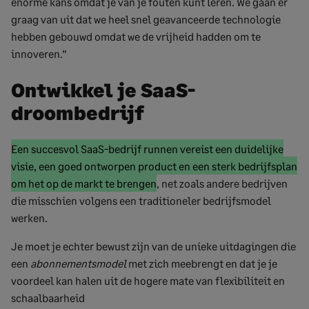
enorme kans omdat je van je fouten kunt leren. We gaan er
graag van uit dat we heel snel geavanceerde technologie
hebben gebouwd omdat we de vrijheid hadden om te
innoveren.”
Ontwikkel je SaaS-
droombedrijf
Begin
Een succesvol SaaS-bedrijf runnen vereist een duidelijke
gemarkeerde
visie, een goed ontworpen product en een sterk bedrijfsplan
tekst
Gemarkeerde
om het op de markt te brengen
, net zoals andere bedrijven
tekst
die misschien volgens een traditioneler bedrijfsmodel
einde
werken.
Je moet je echter bewust zijn van de unieke uitdagingen die
een
abonnementsmodel
met zich meebrengt en dat je je
voordeel kan halen uit de hogere mate van flexibiliteit en
schaalbaarheid