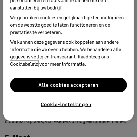
personaliseren en tools aan te bieden die beter
3. Bouw
aansluiten bij uw bedrijf.
We gebruiken cookies en gelijkaardige technologieën
Je kunt een SaaS-applicatie bouwen als je voldoende
om de website goed te laten functioneren en de
functionaliteit hebt om waarde te leveren. Je hebt
prestaties te verbeteren.
misschien een mix van technologieën nodig zoals meer
We kunnen deze gegevens ook koppelen aan andere
clouddiensten, professionele diensten, open source,
informatie die we over u hebben. We behandelen alle
interne code en zelfs AI-ondersteunde codegeneratie.
gegevens veilig en transparant. Raadpleeg ons
Cookiebeleid
voor meer informatie.
4. Distribueer
Hoe ga je je software distribueren? Het is misschien nuttig
Alle cookies accepteren
dat je industriële ecosystemen en cloudmarktplaatsen
inschakelt om het aantal SaaS-abonnementen te verhogen.
Cookie-instellingen
Begrijp op welke manier je klanten SaaS van je willen kopen.
Willen ze het rechtstreeks bij je afnemen, via een
cloudmarktplaats, via resellers of nog een andere manier.