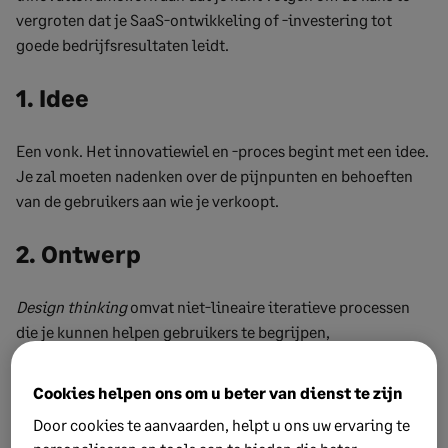
vergroten dat je SaaS-ontwikkeling of -investering tot
goede bedrijfsresultaten leidt.
1. Idee
Een vonk. Het innovatiewiel en -proces begint met een idee.
Je zal moeten nadenken over de pijnpunten en behoeften
van de gebruikers aan wie je verkoopt.
2. Ontwerp
Design thinking
omvat niet-lineaire iteratieve processen
die je kunnen helpen gebruikers te begrijpen,
veronderstellingen te herzien, problemen opnieuw te
definiëren en innovatieve oplossingen te creëren waar je
Cookies helpen ons om u beter van dienst te zijn
een prototype van kan maken en kan testen.
Door cookies te aanvaarden, helpt u ons uw ervaring te