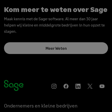
Kom meer te weten over Sage
Maak kennis met de Sage-software. Al meer dan 30 jaar
helpen wij kleine en middelgrote bedrijven in hun opzet te
slagen.
Meer Weten
Instagram
Facebook
LinkedIn
Twitter
YouT
Ondernemers en kleine bedrijven