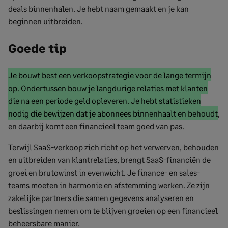
deals binnenhalen. Je hebt naam gemaakt en je kan
beginnen uitbreiden.
Goede tip
Begin
Je bouwt best een verkoopstrategie voor de lange termijn
gemarkeerde
op. Ondertussen bouw je langdurige relaties met klanten
tekst
die na een periode geld opleveren. Je hebt statistieken
Ge
nodig die bewijzen dat je abonnees binnenhaalt en behoudt
,
tek
en daarbij komt een financieel team goed van pas.
ei
Terwijl SaaS-verkoop zich richt op het verwerven, behouden
en uitbreiden van klantrelaties, brengt SaaS-financiën de
groei en brutowinst in evenwicht. Je finance- en sales-
teams moeten in harmonie en afstemming werken. Ze zijn
zakelijke partners die samen gegevens analyseren en
beslissingen nemen om te blijven groeien op een financieel
beheersbare manier.