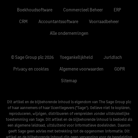
Boekhoudsoftware
Commercieel Beheer
ERP
CRM
Accountantssoftware
Voorraadbeheer
Alle ondernemingen
© Sage Group plc 2026
Toegankelijkheid
Juridisch
Privacy en cookies
Algemene voorwaarden
GDPR
Sitemap
Dit artikel en de bijbehorende inhoud is eigendom van The Sage Group plc
of haar aannemers of haar licentiegevers (“Sage”). Gelieve niet te kopiëren,
reproduceren, wijzigen, distribueren of verspreiden zonder uitdrukkelijke
toestemming van Sage. Dit artikel en de bijbehorende inhoud is bedoeld als
een algemene leidraad, uitsluitend voor informatieve doeleinden. Daarom
geeft Sage geen advies met betrekking tot de opgenomen informatie. Dit
artikel en de bijbehorende inhoud zijn geen vervanging voor de begeleiding