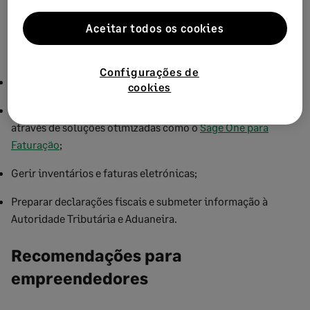
Manter a agenda fiscal organizada é essencial. O uso de
Aceitar todos os cookies
software de gestão e contabilidade
pode ser uma
solução eficiente. Estas ferramentas permitem:
Configurações de
Controlar despesas e receitas;
cookies
Emitir faturas em conformidade com as normas fiscais,
através de soluções otimizadas como o
Sage One para
Faturação
;
Gerir inventários e faturas eletrónicas;
Preparar declarações fiscais e submeter informação à
Autoridade Tributária e Aduaneira.
Recomendações para
empreendedores