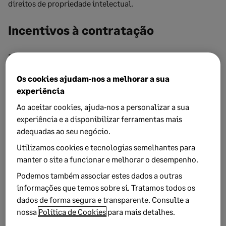
direitos de propriedade intelectual.
Incentivos à contratação
Empresas que contratem trabalhadores de grupos mais
vulneráveis (como jovens à procura do primeiro emprego
Os cookies ajudam‑nos a melhorar a sua
ou desempregados de longa duração) podem beneficiar de
experiência
reduções na TSU. Além disso, existem apoios financeiros
Ao aceitar cookies, ajuda‑nos a personalizar a sua
diretos através de programas como o Contrato-Emprego.
experiência e a disponibilizar ferramentas mais
adequadas ao seu negócio.
Dedutibilidade de despesas
Utilizamos cookies e tecnologias semelhantes para
manter o site a funcionar e melhorar o desempenho.
Determinadas despesas, como investimentos em I&D e
formação profissional, são dedutíveis e majoráveis no IRC,
Podemos também associar estes dados a outras
o que reduz a carga fiscal.
informações que temos sobre si. Tratamos todos os
dados de forma segura e transparente. Consulte a
Ferramentas para a gestão fiscal
nossa
Política de Cookies
para mais detalhes.