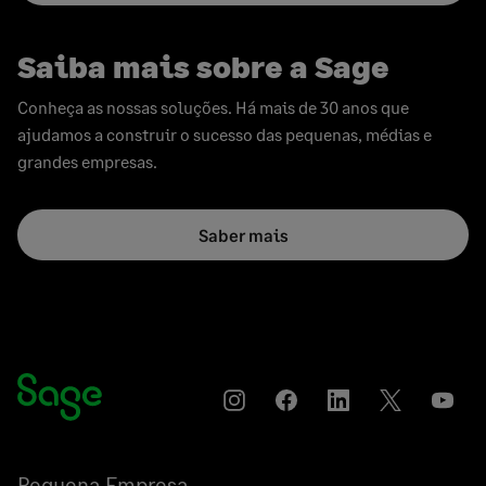
Saiba mais sobre a Sage
Conheça as nossas soluções. Há mais de 30 anos que
ajudamos a construir o sucesso das pequenas, médias e
grandes empresas.
Saber mais
Instagram
Compartilhar
Compartilhar
Compartilha
YouT
no
no
no
Facebook
LinkedIn
Twitter
Pequena Empresa