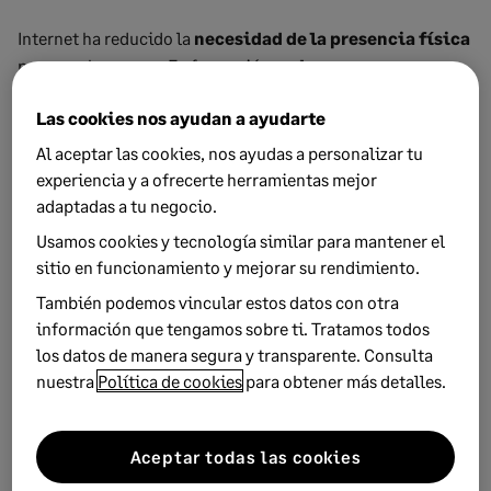
Internet ha reducido la
necesidad de la presencia física
para muchas cosas. En formación, en las compras o en
algunas actividades laborales ya lo hemos visto. A la hora
Las cookies nos ayudan a ayudarte
de operar con nuestro banco o comprar entradas para
nuestros espectáculos favoritos son otras situaciones
Al aceptar las cookies, nos ayudas a personalizar tu
similares.
experiencia y a ofrecerte herramientas mejor
adaptadas a tu negocio.
Pero cada vez somos más capaces de controlar muchas
Usamos cookies y tecnología similar para mantener el
cosas de
forma remota
:
sitio en funcionamiento y mejorar su rendimiento.
El sueño de un
hogar inteligente
y conectado cada
También podemos vincular estos datos con otra
vez está más cerca. Gracias a
Internet
, podemos desde
información que tengamos sobre ti. Tratamos todos
nuestro teléfono móvil pedirle a nuestro robot
los datos de manera segura y transparente. Consulta
aspiradora que limpie toda la casa o solo
nuestra
Política de cookies
para obtener más detalles.
determinadas estancias.
Podemos
programar a qué hora
queremos que se
Aceptar todas las cookies
encienda la calefacción o el aire acondicionado para