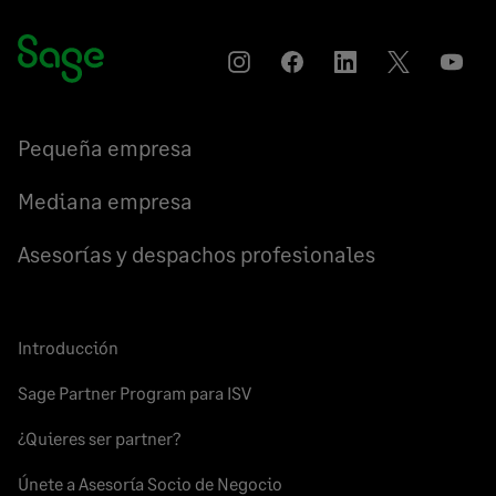
Instagram
Compartir
Compartir
Compartir
YouT
en
en
en
Facebook
LinkedIn
Twitter
Pequeña empresa
Mediana empresa
Asesorías y despachos profesionales
Introducción
Sage Partner Program para ISV
¿Quieres ser partner?
Únete a Asesoría Socio de Negocio