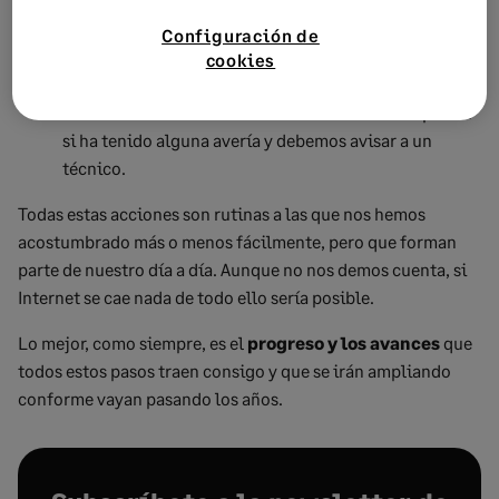
que la temperatura sea óptima cuando lleguemos.
Configuración de
Podemos
programar o activar un
cookies
electrodoméstico
a distancia para que nos tenga
lista la comida en una hora determinada o comprobar
si ha tenido alguna avería y debemos avisar a un
técnico.
Todas estas acciones son rutinas a las que nos hemos
acostumbrado más o menos fácilmente, pero que forman
parte de nuestro día a día. Aunque no nos demos cuenta, si
Internet se cae nada de todo ello sería posible.
Lo mejor, como siempre, es el
progreso y los avances
que
todos estos pasos traen consigo y que se irán ampliando
conforme vayan pasando los años.