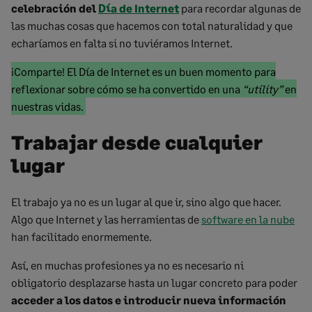
celebración del
Día de Internet
para recordar algunas de
las muchas cosas que hacemos con total naturalidad y que
echaríamos en falta si no tuviéramos
Internet
.
Marked
¡Comparte! El Día de Internet es un buen momento para
text
reflexionar sobre cómo se ha convertido en una
“
utility
”
en
start
Marked
nuestras vidas.
text
Trabajar desde cualquier
end
lugar
El trabajo ya no es un lugar al que ir, sino algo que hacer.
Algo que Internet y las herramientas de
software en la nube
han facilitado enormemente.
Así, en muchas profesiones ya no es necesario ni
obligatorio desplazarse hasta un lugar concreto para poder
acceder a los datos e introducir nueva información