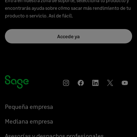
Entra en nuestra zona de soporte, selecciona tu producto y
encontrarás ayuda sobre cómo sacar más rendimiento de tu
producto o servicio. Así de fácil.
Accede ya
Instagram
Compartir
Compartir
Compartir
YouT
en
en
en
Facebook
LinkedIn
Twitter
Pequeña empresa
Mediana empresa
Asesorías y despachos profesionales