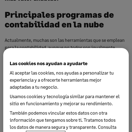
Principales programas de
contabilidad en la nube
Actualmente, muchas son las herramientas que se emplean
para la contabilidad, aunque no todos son igualmente
efectivos. Estos son los
programas
más conocidos y los
nuevos que llegan de compañías como Sage:
Las cookies nos ayudan a ayudarte
Al aceptar las cookies, nos ayudas a personalizar tu
Sage Active
: es de los últimos lanzados al mercado.
Sage
experiencia y a ofrecerte herramientas mejor
Active
está destinado principalmente a las pequeñas
adaptadas a tu negocio.
empresas. Esta solución se centra en agilizar el flujo de
ventas y en hacer un seguimiento de la contabilidad en
Usamos cookies y tecnología similar para mantener el
sitio en funcionamiento y mejorar su rendimiento.
tiempo real para saber el estado económico en todo
momento y desde cualquier lugar. Es el más completo para
También podemos vincular estos datos con otra
gestionar ventas, proveedores e impuestos con sus
información que tengamos sobre ti. Tratamos todos
respectivas declaraciones como el IVA, entre otras
los datos de manera segura y transparente. Consulta