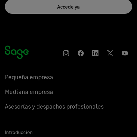
Accede ya
Instagram
Compartir
Compartir
Compartir
YouT
en
en
en
Facebook
LinkedIn
Twitter
Pequeña empresa
Mediana empresa
Asesorías y despachos profesionales
Introducción