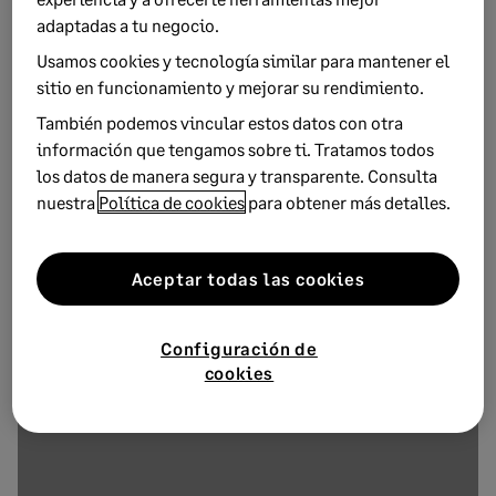
adaptadas a tu negocio.
Usamos cookies y tecnología similar para mantener el
sitio en funcionamiento y mejorar su rendimiento.
También podemos vincular estos datos con otra
información que tengamos sobre ti. Tratamos todos
los datos de manera segura y transparente. Consulta
16 OCTUBRE, 2024
6 MINUTOS DE LECTURA
nuestra
Política de cookies
para obtener más detalles.
Desafíos en la transición hacia la
facturación electrónica: Cómo superarlos
Aceptar todas las cookies
Configuración de
cookies