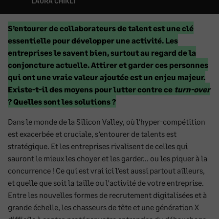
LAURA CHIKLI
Début
S’entourer de collaborateurs de talent est une clé
du
essentielle pour développer une activité. Les
texte
entreprises le savent bien, surtout au regard de la
marqué
conjoncture actuelle. Attirer et garder ces personnes
qui ont une vraie valeur ajoutée est un enjeu majeur.
Existe-t-il des moyens pour lutter contre ce
turn-over
Fin
? Quelles sont les solutions ?
du
Dans le monde de la Silicon Valley, où l’hyper-compétition
texte
est exacerbée et cruciale, s’entourer de talents est
marqué
stratégique. Et les entreprises rivalisent de celles qui
sauront le mieux les choyer et les garder… ou les piquer à la
concurrence ! Ce qui est vrai ici l’est aussi partout ailleurs,
et quelle que soit la taille ou l’activité de votre entreprise.
Entre les nouvelles formes de recrutement digitalisées et à
grande échelle, les chasseurs de tête et une génération X