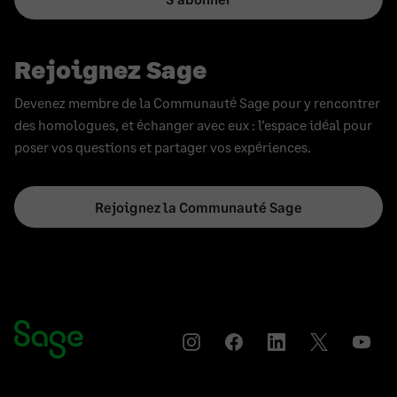
Rejoignez Sage
Devenez membre de la Communauté Sage pour y rencontrer
des homologues, et échanger avec eux : l’espace idéal pour
poser vos questions et partager vos expériences.
Rejoignez la Communauté Sage
Instagram
Partager
Partager
Partager
YouT
sur
sur
sur
Facebook
LinkedIn
Twitter