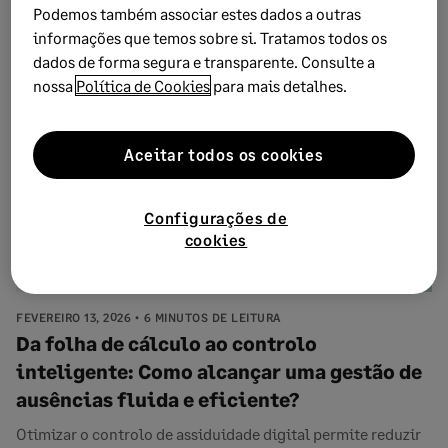
que rever no Código do Trabalho e como o Sage HR facilita
Podemos também associar estes dados a outras
a co...
informações que temos sobre si. Tratamos todos os
dados de forma segura e transparente. Consulte a
nossa
Política de Cookies
para mais detalhes.
Aceitar todos os cookies
Configurações de
cookies
FEVEREIRO 13, 2026
6 MINUTOS DE LEITURA
Da folha de cálculo ao controlo
inteligente: Como alcançar uma gestão de
ausências fluida e eficiente?
Otimizar o controlo de assiduidade digital permite reduzir