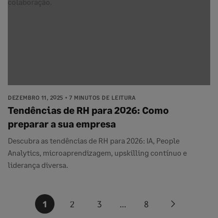
DEZEMBRO 11, 2025
7 MINUTOS DE LEITURA
Tendências de RH para 2026: Como
preparar a sua empresa
Descubra as tendências de RH para 2026: IA, People
Analytics, microaprendizagem, upskilling contínuo e
liderança diversa.
Paginação
1
2
3
…
8
Next
dos