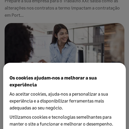
Prepare a sua empresa para o Trabalho XXI: saiba como as
alterações nos contratos a termo impactam a contratação
em Port...
Os cookies ajudam‑nos a melhorar a sua
experiência
Ao aceitar cookies, ajuda‑nos a personalizar a sua
FEVEREIRO 27, 2026
5 MINUTOS DE LEITURA
experiência e a disponibilizar ferramentas mais
Checklist legal: Veja o que a sua empresa
adequadas ao seu negócio.
deve rever quando a lei entrar em vigor
Utilizamos cookies e tecnologias semelhantes para
Prepare a sua empresa para a nova lei laboral. Descubra o
manter o site a funcionar e melhorar o desempenho.