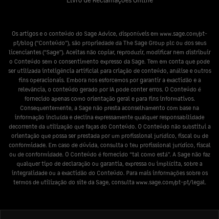
Os artigos e o conteúdo do Sage Advice, disponíveis em
www.sage.com/pt-
pt/blog
(“Conteúdo”), são propriedade da The Sage Group plc ou dos seus
licenciantes (“Sage”). Aceitas não copiar, reproduzir, modificar nem distribuir
o Conteúdo sem o consentimento expresso da Sage. Tem em conta que pode
ser utilizada inteligência artificial para criação de conteúdo, análise e outros
fins operacionais. Embora nos esforcemos por garantir a exactidão e a
relevância, o conteúdo gerado por IA pode conter erros. O Conteúdo é
fornecido apenas como orientação geral e para fins informativos.
Consequentemente, a Sage não presta aconselhamento com base na
informação incluída e declina expressamente qualquer responsabilidade
decorrente da utilização que faças do Conteúdo. O Conteúdo não substitui a
orientação que possa ser prestada por um profissional jurídico, fiscal ou de
conformidade. Em caso de dúvida, consulta o teu profissional jurídico, fiscal
ou de conformidade. O Conteúdo é fornecido “tal como está”. A Sage não faz
qualquer tipo de declaração ou garantia, expressa ou implícita, sobre a
integralidade ou a exactidão do Conteúdo. Para mais informações sobre os
termos de utilização do site da Sage, consulta
www.sage.com/pt-pt/legal
.