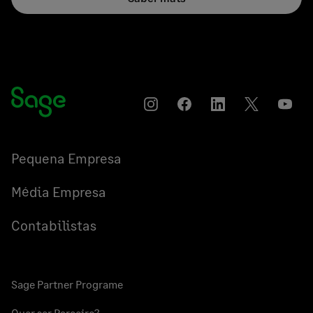
Instagram
Compartilhar
Compartilhar
Compartilha
YouT
no
no
no
Facebook
LinkedIn
Twitter
Pequena Empresa
Média Empresa
Contabilistas
Sage Partner Programe
Quer ser Parceiro?