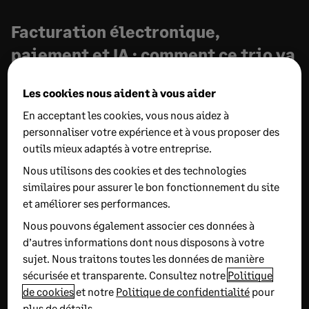
Facturation électronique,
paiement et IA : comment ce trio va
transformer la gestion des
Les cookies nous aident à vous aider
entreprises
En acceptant les cookies, vous nous aidez à
29 JUILLET 2026
9 MIN DE LECTURE
personnaliser votre expérience et à vous proposer des
outils mieux adaptés à votre entreprise.
Déployer la facturation électronique n’est pas qu’un
Nous utilisons des cookies et des technologies
sujet de conformité. Connectée aux paiements et à
similaires pour assurer le bon fonctionnement du site
l’intelligence artificielle, elle est une porte vers une
et améliorer ses performances.
nouvelle dimension d’automatisation des tâches de
Nous pouvons également associer ces données à
gestion, de suivi de la trésorerie et d’anticipation
d’autres informations dont nous disposons à votre
des décisions financières. Plusieurs intervenants
sujet. Nous traitons toutes les données de manière
ont accepté l’invitation de Sage, début juin, à
sécurisée et transparente. Consultez notre
Politique
de cookies
et notre
Politique de confidentialité
pour
l’occasion de l’ouverture de ses nouveaux bureaux,
plus de détails.