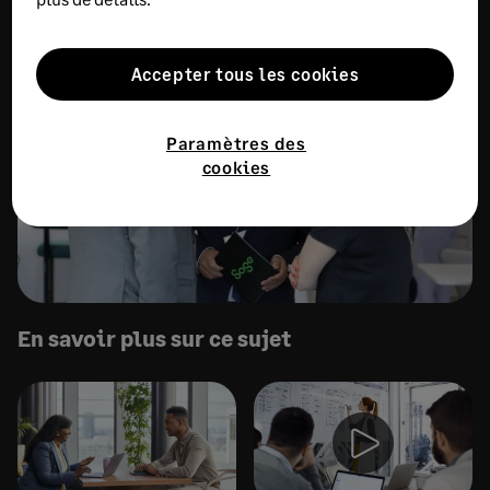
pour en discuter.
Accepter tous les cookies
Paramètres des
cookies
En savoir plus sur ce sujet