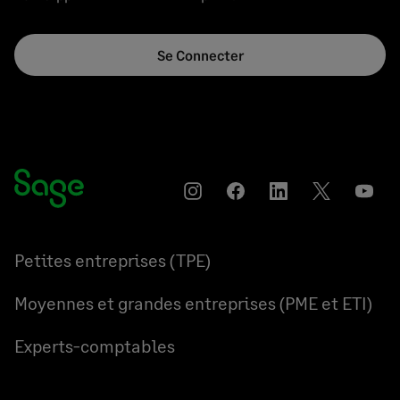
Se Connecter
Instagram
Partager
Partager
Partager
YouT
sur
sur
sur
Facebook
LinkedIn
Twitter
Petites entreprises (TPE)
Moyennes et grandes entreprises (PME et ETI)
Experts-comptables