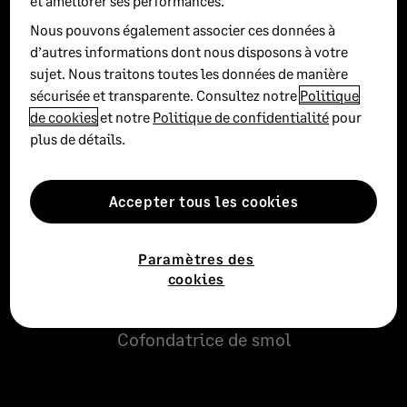
et améliorer ses performances.
Nous pouvons également associer ces données à
Principaux
d’autres informations dont nous disposons à votre
sujet. Nous traitons toutes les données de manière
contributeurs
sécurisée et transparente. Consultez notre
Politique
de cookies
et notre
Politique de confidentialité
pour
plus de détails.
François-Xavier Combe
Accepter tous les cookies
Fondateur et CEO de Stello
Paramètres des
cookies
Paula Quazi
Cofondatrice de smol