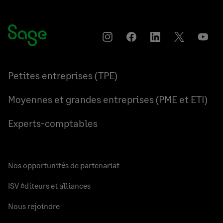
Instagram
Partager
Partager
Partager
YouT
sur
sur
sur
Facebook
LinkedIn
Twitter
Petites entreprises (TPE)
Moyennes et grandes entreprises (PME et ETI)
Experts-comptables
Nos opportunités de partenariat
ISV éditeurs et alliances
Nous rejoindre