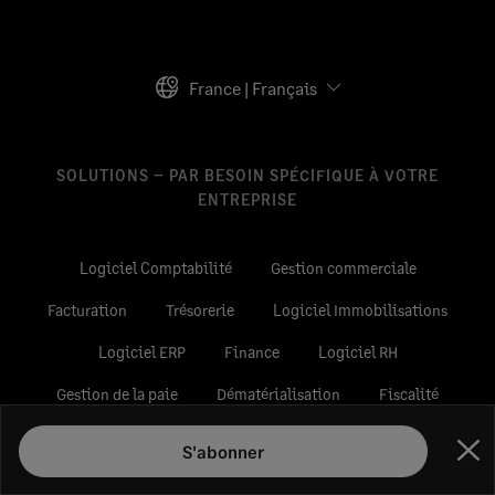
France | Français
SOLUTIONS – PAR BESOIN SPÉCIFIQUE À VOTRE
ENTREPRISE
Logiciel Comptabilité
Gestion commerciale
Facturation
Trésorerie
Logiciel Immobilisations
Logiciel ERP
Finance
Logiciel RH
Gestion de la paie
Dématérialisation
Fiscalité
Gestion de budget
Expertise comptable
CRM
S'abonner
Fer
Tous nos logiciels de gestion