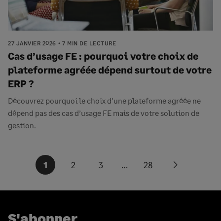
27 JANVIER 2026
7 MIN DE LECTURE
Cas d’usage FE : pourquoi votre choix de
plateforme agréée dépend surtout de votre
ERP ?
Découvrez pourquoi le choix d'une plateforme agréée ne
dépend pas des cas d’usage FE mais de votre solution de
gestion.
Pagination
1
2
3
…
28
Next
des
page
publications
S'abonner