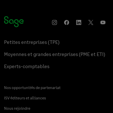
Instagram
Partager
Partager
Partager
YouT
sur
sur
sur
Facebook
LinkedIn
Twitter
Petites entreprises (TPE)
Moyennes et grandes entreprises (PME et ETI)
Experts-comptables
Nos opportunités de partenariat
ISV éditeurs et alliances
Nous rejoindre