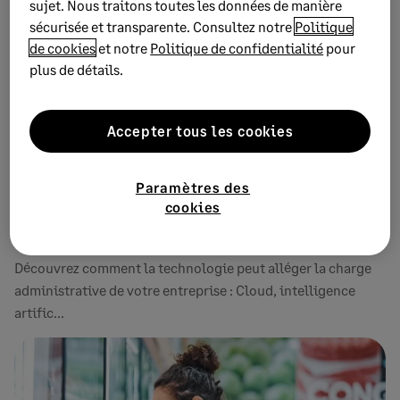
sujet. Nous traitons toutes les données de manière
sécurisée et transparente. Consultez notre
Politique
de cookies
et notre
Politique de confidentialité
pour
plus de détails.
Accepter tous les cookies
Paramètres des
2 AVRIL 2026
6 MIN DE LECTURE
cookies
Comment réduire la charge administrative
de votre entreprise ?
Découvrez comment la technologie peut alléger la charge
administrative de votre entreprise : Cloud, intelligence
artific...