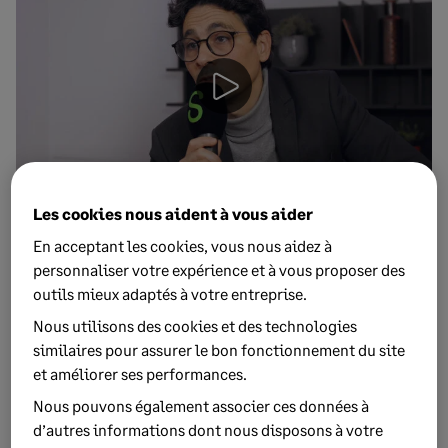
Les cookies nous aident à vous aider
3 AVRIL 2026
4 MIN DE LECTURE
En acceptant les cookies, vous nous aidez à
AFTRAL : booster son efficacité avec l’IA
personnaliser votre expérience et à vous proposer des
intégrée à son ERP
outils mieux adaptés à votre entreprise.
AFTRAL est le leader de la formation aux métiers du
Nous utilisons des cookies et des technologies
transport et de la logistique. Découvrez comment l’IA
similaires pour assurer le bon fonctionnement du site
intégrée à son...
et améliorer ses performances.
Nous pouvons également associer ces données à
d’autres informations dont nous disposons à votre