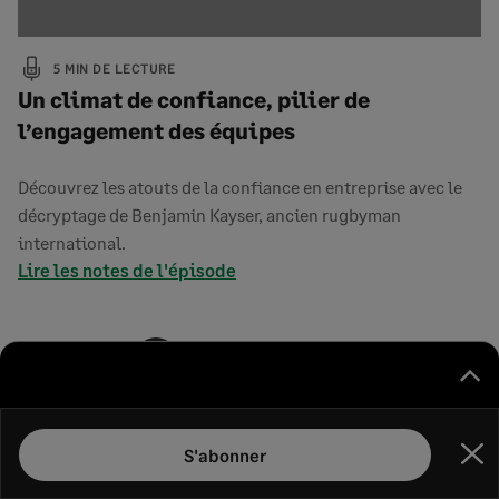
5 MIN DE LECTURE
Un climat de confiance, pilier de
l’engagement des équipes
Découvrez les atouts de la confiance en entreprise avec le
décryptage de Benjamin Kayser, ancien rugbyman
international.
Lire les notes de l'épisode
Pagination
1
2
3
Next
des
page
publications
S'abonner
Fer