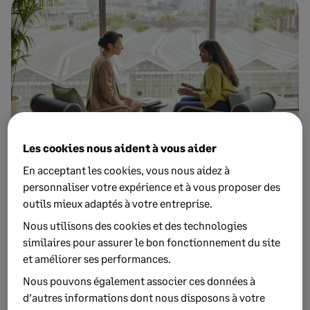
Les cookies nous aident à vous aider
En acceptant les cookies, vous nous aidez à
11 AVRIL 2025
8 MIN DE LECTURE
personnaliser votre expérience et à vous proposer des
[#Sage On Air] Digitalisation des
outils mieux adaptés à votre entreprise.
pratiques RH : un levier de transformation
Nous utilisons des cookies et des technologies
pour toute l’entreprise
similaires pour assurer le bon fonctionnement du site
et améliorer ses performances.
La digitalisation RH transforme la fonction ressources
Nous pouvons également associer ces données à
humaines en profondeur, en favorisant l’autonomie des
d’autres informations dont nous disposons à votre
collaborateurs et la qualité de vie au travail. Inspirée de la