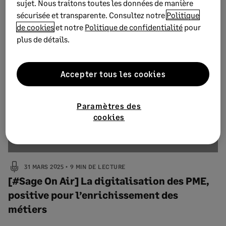
sujet. Nous traitons toutes les données de manière
pré-comptabilité, la pré-gestion RH permet…
sécurisée et transparente. Consultez notre
Politique
Lire les notes de l'épisode
de cookies
et notre
Politique de confidentialité
pour
plus de détails.
Accepter tous les cookies
Paramètres des
cookies
31 MARS 2025
9 MIN DE LECTURE
[#Sage On Air] La digitalisation des PME,
positive pour l’enrichissement des
métiers