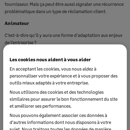
fournisseur. Mais ça peut être aussi signaler une récurrence
problématique dans un type de réclamation client.
Animateur
C’est-à-dire qu’il y aura une forme d’adaptation aux enjeux
de l’entreprise ?
Christophe Adam
Les cookies nous aident à vous aider
Une IA est entraînée sur des cas d’usage généraux puis
En acceptant les cookies, vous nous aidez à
s’améliore au contact de la réalité des interactions. Si un
personnaliser votre expérience et à vous proposer des
flux conséquent de données concerne l’excellence
outils mieux adaptés à votre entreprise.
logistique, il est logique que Sage Copilot adapte ses
Nous utilisons des cookies et des technologies
alertes en conséquence. L’idée n’est pas de noyer les
similaires pour assurer le bon fonctionnement du site
opérateurs sous un déluge d’informations mais bien
et améliorer ses performances.
d’alerter là où ça compte.
Nous pouvons également associer ces données à
Animateur
d’autres informations dont nous disposons à votre
sujet. Nous traitons toutes les données de manière