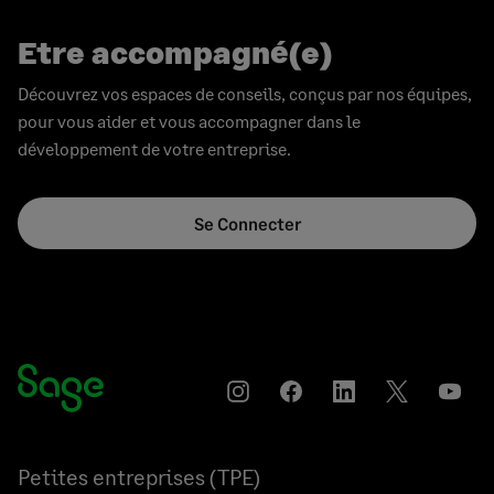
Etre accompagné(e)
Découvrez vos espaces de conseils, conçus par nos équipes,
pour vous aider et vous accompagner dans le
développement de votre entreprise.
Se Connecter
Instagram
Partager
Partager
Partager
YouT
sur
sur
sur
Facebook
LinkedIn
Twitter
Petites entreprises (TPE)