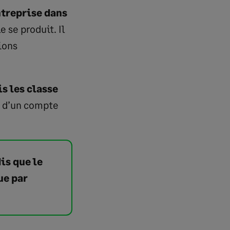
ntreprise dans
e se produit. Il
ions
s les classe
s d’un compte
is que le
ue par