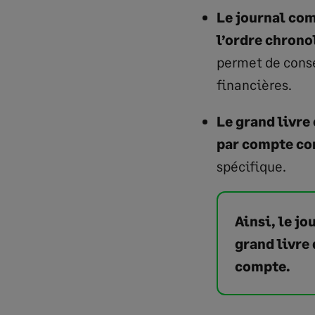
Le journal com
l’ordre chron
permet de conse
financières.
Le grand livre
par compte co
spécifique.
Ainsi, le j
grand livre
compte.