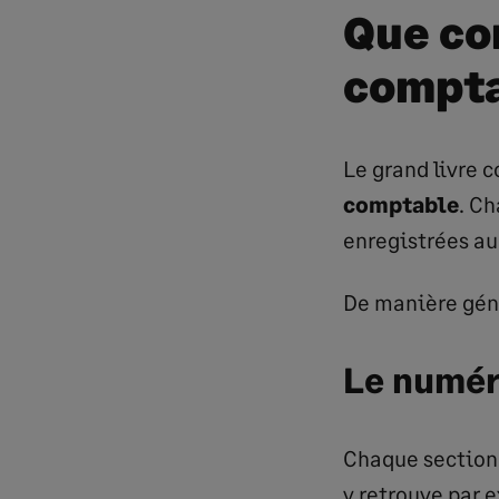
Que co
compta
Le grand livre
comptable
. C
enregistrées au 
De manière géné
Le numér
Chaque section 
y retrouve par 