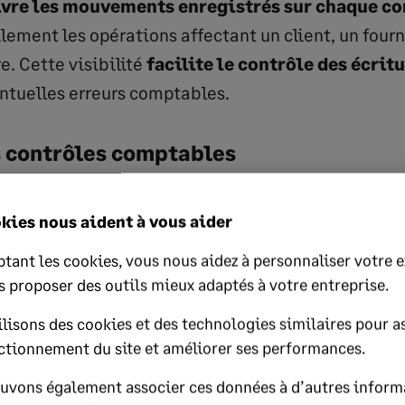
vre les mouvements enregistrés sur chaque c
ilement les opérations affectant un client, un four
. Cette visibilité
facilite le contrôle des écrit
ntuelles erreurs comptables.
es contrôles comptables
de compte permet notamment de retracer l’origine 
kies nous aident à vous aider
la correspondance entre les documents comptables. 
tant les cookies, vous nous aidez à personnaliser votre 
missaires aux comptes ou administrations fiscales
s proposer des outils mieux adaptés à votre entreprise.
la cohérence des écritures comptables
.
lisons des cookies et des technologies similaires pour as
ctionnement du site et améliorer ses performances.
ase aux documents financiers
uvons également associer ces données à d’autres inform