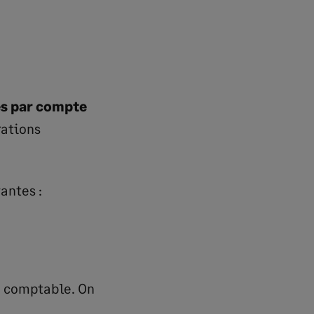
es par compte
rations
antes :
n comptable. On