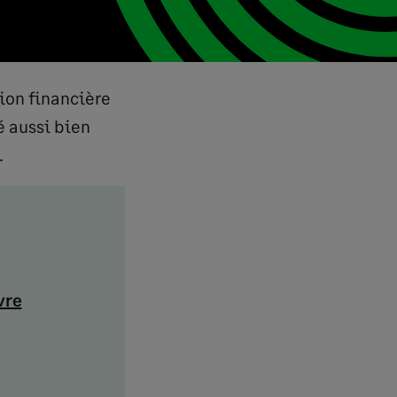
ion financière
sé aussi bien
.
vre