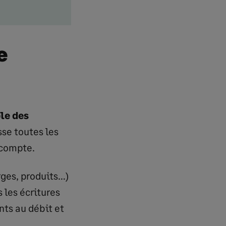
e
le des
asse toutes les
 compte.
ges, produits…)
 les écritures
nts au débit et