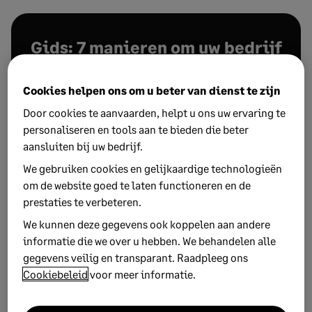
Gids: 7 manieren om uw bedrijf
in handen te nemen
Cookies helpen ons om u beter van dienst te zijn
Wilt u weten hoe u uw bedrijf echt de baas kunt zijn?
Door cookies te aanvaarden, helpt u ons uw ervaring te
Download deze gids voor onze top tips om controle
personaliseren en tools aan te bieden die beter
te nemen over uw bedrijfsadministratie en echt de
aansluiten bij uw bedrijf.
touwtjes in handen te hebben.
We gebruiken cookies en gelijkaardige technologieën
om de website goed te laten functioneren en de
Ik download de gratis gids nu
prestaties te verbeteren.
We kunnen deze gegevens ook koppelen aan andere
informatie die we over u hebben. We behandelen alle
gegevens veilig en transparant. Raadpleeg ons
1,438 lezers hebben deze gids gedownload
Cookiebeleid
voor meer informatie.