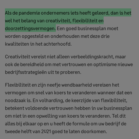
Begin
Als de pandemie ondernemers iets heeft geleerd, dan is het
gemarkeerde
wel het belang van creativiteit, flexibiliteit en
tekst
Gemarkeerde
doorzettingsvermogen.
Een goed businessplan moet
tekst
worden opgesteld en onderhouden met deze drie
einde
kwaliteiten in het achterhoofd.
Creativiteit vereist niet alleen verbeeldingskracht, maar
ook de bereidheid om met vertrouwen en optimisme nieuwe
bedrijfsstrategieën uit te proberen.
Flexibiliteit en zijn neefje wendbaarheid vereisen het
vermogen om snel van koers te veranderen wanneer dat een
noodzaak is. En volharding, de keerzijde van flexibiliteit,
betekent voldoende vertrouwen hebben in uw businessplan
om niet in een opwelling van koers te veranderen. Tel dit
alles bij elkaar op en u heeft de formule om uw bedrijf de
tweede helft van 2021 goed te laten doorkomen.