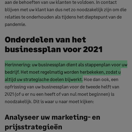
aan de behoeften van uw klanten te voldoen. In contact
blijven met uw klant kan dus net zo noodzakelijk zijn om die
relaties te onderhouden als tijdens het dieptepunt van de
pandemie.
Onderdelen van het
businessplan voor 2021
Begin
Herinnering: uw businessplan dient als stappenplan voor uw
gemarkeerde
bedrijf. Het moet regelmatig worden herbekeken, zodat u
tekst
Gemarkeerde
altijd uw strategische doelen bijwerkt.
Hoe dan ook, een
tekst
opfrissing van uw businessplan voor de tweede helft van
einde
2021 (of u er nu een heeft of van nul moet beginnen) is
noodzakelijk. Dit is waar u naar moet kijken:
Analyseer uw marketing- en
prijsstrategieën