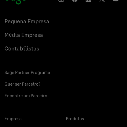
Instagram
Compartilhar
Compartilhar
Compartilha
YouT
no
no
no
Facebook
LinkedIn
Twitter
Pequena Empresa
Média Empresa
Contabilistas
Sage Partner Programe
Quer ser Parceiro?
Encontre um Parceiro
Empresa
Produtos