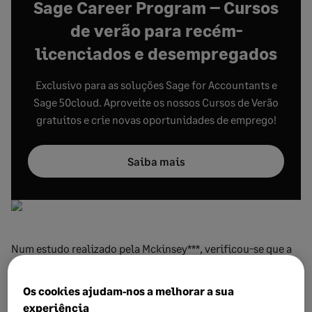
Sage Career Program – Cursos
de verão para recém-
licenciados e desempregados
Exclusivo para as soluções Sage for Accountants e
Sage 50cloud. Aproveite os nossos Cursos de Verão
gratuitos e crie novas oportunidades de emprego!
Saiba mais
Num estudo realizado pela Mckinsey***, verificou-se que a
requalificação eficaz tende a trazer um
aumento de
produtividade de 6% a 12%.
Estes valores apresentados
Os cookies ajudam‑nos a melhorar a sua
são interessantes, mas, nem todas as empresas os
experiência