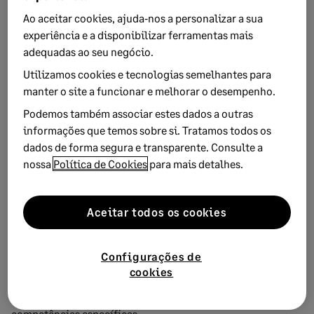
conseguem obter. Assim, impõe-se refletir sobre qual será o
Ao aceitar cookies, ajuda‑nos a personalizar a sua
segredo para uma requalificação bem-sucedida. O autor
experiência e a disponibilizar ferramentas mais
desse artigo aponta três aspetos principais nos quais as
adequadas ao seu negócio.
empresas que chegaram a esses valores, apostaram:
Utilizamos cookies e tecnologias semelhantes para
1. Planeamento estratégico da força de trabalho
manter o site a funcionar e melhorar o desempenho.
Podemos também associar estes dados a outras
Implica deixar que as necessidades a longo prazo de uma
informações que temos sobre si. Tratamos todos os
empresa impulsionem os seus requisitos de competências e
dados de forma segura e transparente. Consulte a
em comparar estes requisitos com as competências atuais,
nossa
Política de Cookies
para mais detalhes.
determinando a melhor forma de colmatar a lacuna
existente, ou que se anteveja que possa vir a existir.
Aceitar todos os cookies
2. Melhoria da oferta formativa
Implica medir o impacto da formação atual, ter em
Configurações de
consideração
insights
económicos, recorrer à
cookies
requalificação de talentos
on the job
e em formato modular
e estabelecer parcerias que permitam a adquisição de
competências específicas.