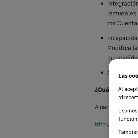
Integración
Inmuebles e
por Cuenta
Incapacida
Modifica la
Incapacida
Aplaza hast
Las coo
Al acept
¿Cuándo afect
ofrecer
A partir de 1/1/2
Usamos 
funcion
http://www.boe.
También