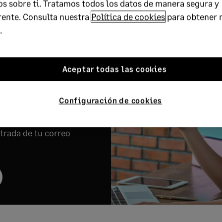
s sobre ti. Tratamos todos los datos de manera segura y
rente. Consulta nuestra
Política de cookies
para obtener 
íbete a la
.
tter de
Aceptar todas las cookies
dvice
Configuración de cookies
ros consejos más
ectamente en la
trada de tu correo