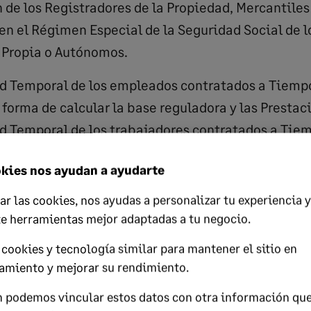
 de los Registradores de la Propiedad, Mercantiles
n el Régimen Especial de la Seguridad Social de l
 Propia o Autónomos.
d Temporal de los empleados contratados a Tiempo
 forma de calcular la base reguladora y las Prestac
d Temporal de los trabajadores contratados a Tiem
a 2016 la ampliación de la duración del permiso de
kies nos ayudan a ayudarte
ar las cookies, nos ayudas a personalizar tu experiencia y
a?
te herramientas mejor adaptadas a tu negocio.
015.
cookies y tecnología similar para mantener el sitio en
amiento y mejorar su rendimiento.
es/boe/dias/2014/12/30/pdfs/BOE-A-2014-13612.pdf​
 podemos vincular estos datos con otra información qu