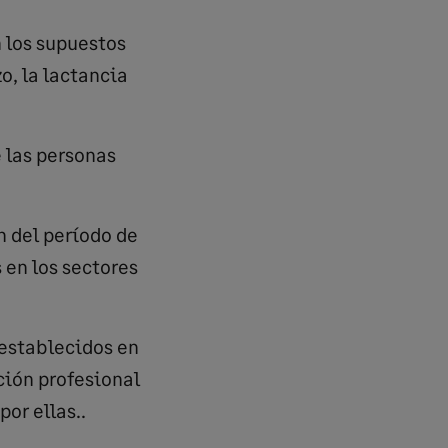
n los supuestos
o, la lactancia
e las personas
n del período de
 en los sectores
 establecidos en
ción profesional
or ellas..