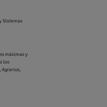
 y Sistemas
ses máximas y
s los
 Agrarios,