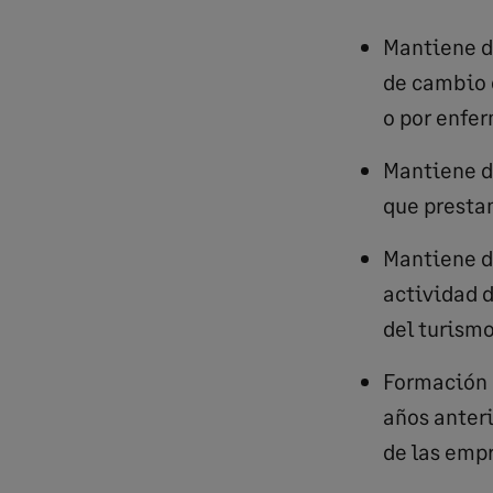
Mantiene du
de cambio d
o por enfe
Mantiene du
que prestan
Mantiene d
actividad d
del turismo
Formación P
años anteri
de las empr