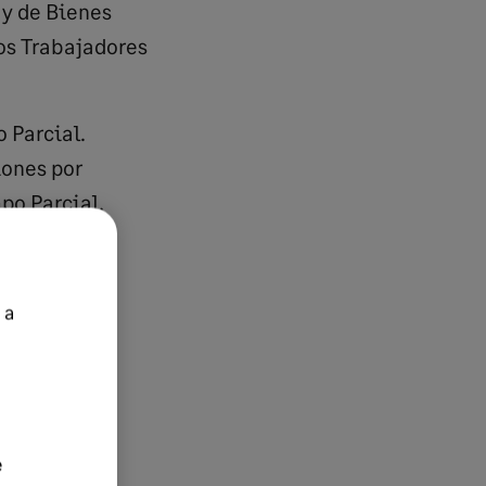
 y de Bienes
os Trabajadores
 Parcial.
iones por
po Parcial.
 paternidad.
 a
e