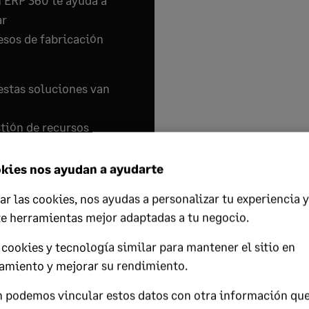
 ERP 360 te ayuda a
ar
esos de fabricación
estas soluciones van
stión de recursos
riales
nales
kies nos ayudan a ayudarte
ar las cookies, nos ayudas a personalizar tu experiencia y
te herramientas mejor adaptadas a tu negocio.
UIA gratis!
cookies y tecnología similar para mantener el sitio en
amiento y mejorar su rendimiento.
tos de la producción
 podemos vincular estos datos con otra información qu