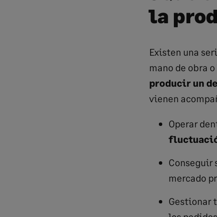
la pro
Existen una ser
mano de obra o 
producir un d
vienen acompañ
Operar den
fluctuació
Conseguir 
mercado pr
Gestionar 
los pedidos