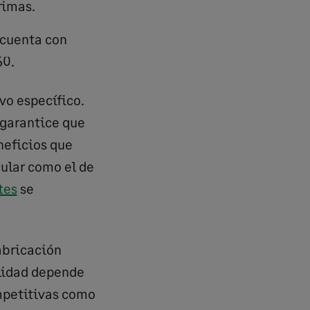
rimas.
e cuenta con
60.
vo específico.
 garantice que
neficios que
cular como el de
tes
se
abricación
ilidad depende
mpetitivas como