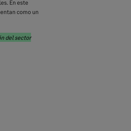
es. En este
sentan como un
n del sector