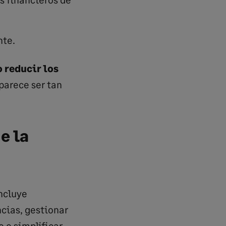
nte.
 reducir los
parece ser tan
e la
ncluye
cias, gestionar
o o simplificar