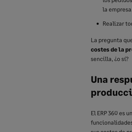
la empresa
Realizar to
La pregunta que
costes de la p
sencilla, ¿o sí?
Una respu
producci
El ERP 360 es u
funcionalidades
sus costes de p