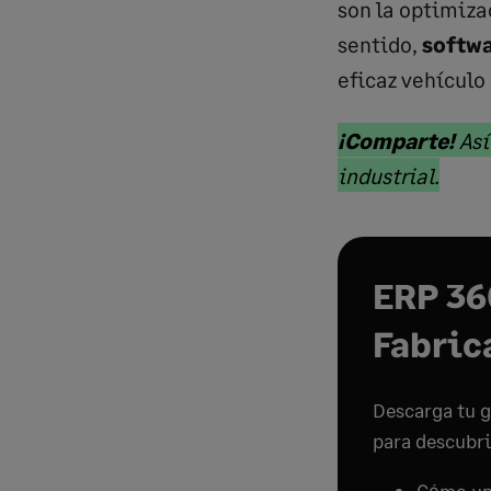
son la optimiza
sentido,
softwa
eficaz vehículo
Marked
¡Comparte!
Así
text
Mark
industrial.
start
text
end
ERP 36
Fabric
Descarga tu g
para descubri