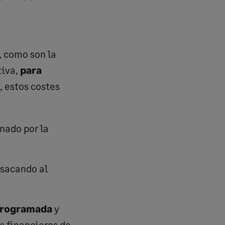
, como son la
tiva,
para
, estos costes
nado por la
 sacando al
programada
y
as financieros de