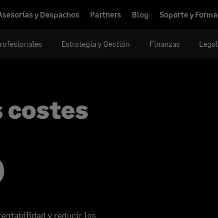
Asesorías y Despachos
Partners
Blog
Soporte y Forma
rofesionales
Estrategia y Gestión
Finanzas
Legal
 costes
n
)
entabilidad y reducir los