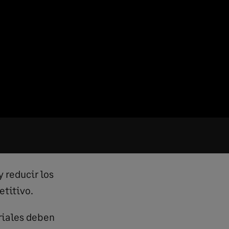
 reducir los
etitivo.
triales deben