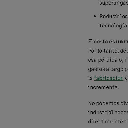
superar gas
Reducir los
tecnología
El costo es
un r
Por lo tanto, d
esa pérdida o, 
gastos a largo 
la
fabricación
y
incrementa.
No podemos olvi
industrial nece
directamente de