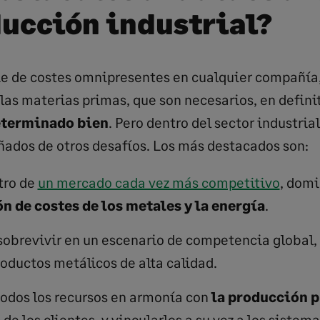
ducción industrial?
ie de costes omnipresentes en cualquier compañía
las materias primas, que son necesarios, en defini
eterminado bien
. Pero dentro del sector industrial
ados de otros desafíos. Los más destacados son:
tro de
un mercado cada vez más competitivo
, domi
n de costes de los metales y la energía
.
sobrevivir en un escenario de competencia global,
oductos metálicos de alta calidad.
todos los recursos en armonía con
la producción 
 de los clientes, y vincularlos a su vez a los sistem