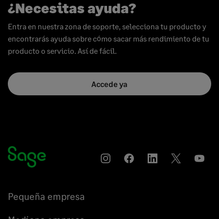
¿Necesitas ayuda?
Entra en nuestra zona de soporte, selecciona tu producto y
encontrarás ayuda sobre cómo sacar más rendimiento de tu
producto o servicio. Así de fácil.
Accede ya
Instagram
Compartir
Compartir
Compartir
YouT
en
en
en
Facebook
LinkedIn
Twitter
Pequeña empresa