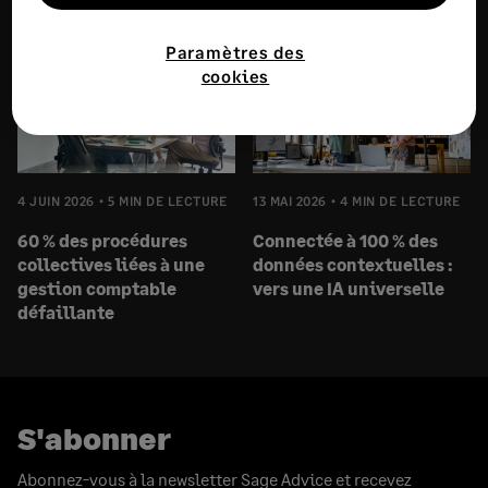
2027
Paramètres des
cookies
4 JUIN 2026
5 MIN DE LECTURE
13 MAI 2026
4 MIN DE LECTURE
60 % des procédures
Connectée à 100 % des
collectives liées à une
données contextuelles :
gestion comptable
vers une IA universelle
défaillante
S'abonner
Abonnez-vous à la newsletter Sage Advice et recevez