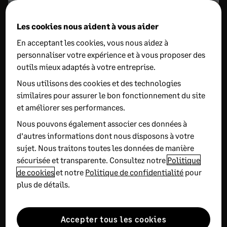
Les cookies nous aident à vous aider
En acceptant les cookies, vous nous aidez à
personnaliser votre expérience et à vous proposer des
outils mieux adaptés à votre entreprise.
En savoir plus sur ce sujet
Nous utilisons des cookies et des technologies
similaires pour assurer le bon fonctionnement du site
et améliorer ses performances.
Nous pouvons également associer ces données à
d’autres informations dont nous disposons à votre
sujet. Nous traitons toutes les données de manière
sécurisée et transparente. Consultez notre
Politique
de cookies
et notre
Politique de confidentialité
pour
24 JUIN 2026
5 MIN DE LECTURE
26 JUIN 2026
plus de détails.
2 MIN DE LECTURE
Code de routage :
l’adresse indispensable
Pilotage financier
pour vos factures
nouvelle génération :
Accepter tous les cookies
électroniques
l’avantage concurrentiel