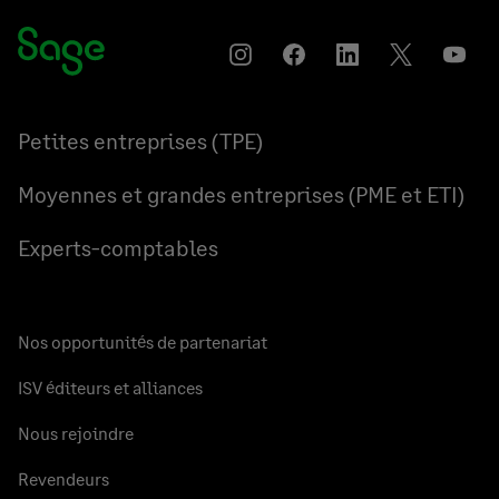
Instagram
Partager
Partager
Partager
YouT
sur
sur
sur
Facebook
LinkedIn
Twitter
Petites entreprises (TPE)
Moyennes et grandes entreprises (PME et ETI)
Experts-comptables
Nos opportunités de partenariat
ISV éditeurs et alliances
Nous rejoindre
Revendeurs