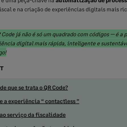
scal e na criação de experiências digitais mais ric
 Code já não é só um quadrado com códigos — é a p
ência digital mais rápida, inteligente e sustentáv
Fim
go!
do
ST
texto
marcado
 de que se trata o QR Code?
e a experiência “ contactless ”
ao serviço da fiscalidade