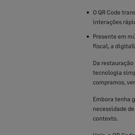
O QR Code trans
interações rápi
Presente em múl
fiscal, a digita
Da restauração 
tecnologia sim
compramos, ven
Embora tenha g
necessidade de 
contexto.
Hoje, o QR Cod