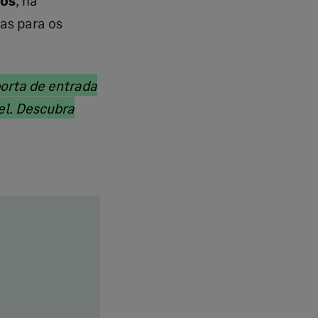
as para os
orta de entrada
el. Descubra