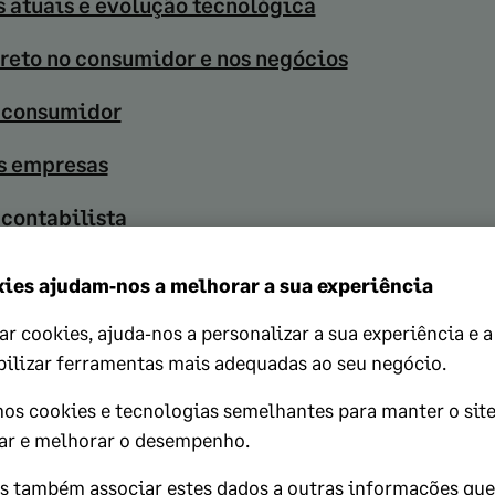
 atuais e evolução tecnológica
reto no consumidor e nos negócios
 consumidor
s empresas
 contabilista
ies ajudam‑nos a melhorar a sua experiência
age 50cloud Faturação
, simplifique a 
ar cookies, ajuda‑nos a personalizar a sua experiência e a
gócio, desde a faturação à contabilida
bilizar ferramentas mais adequadas ao seu negócio.
ão cloud e ligação ao Microsoft 365 p
mos cookies e tecnologias semelhantes para manter o site
ar e melhorar o desempenho.
produtividade.
 também associar estes dados a outras informações qu