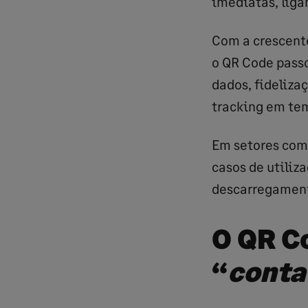
imediatas, liga
Com a crescen
o QR Code pass
dados, fideliza
tracking em te
Em setores como
casos de utiliz
descarregamen
O QR C
“
conta