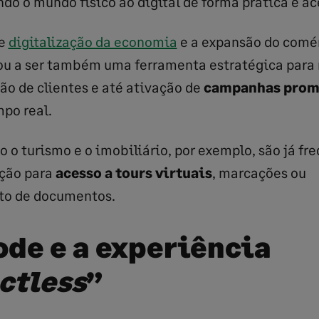
ndo o mundo físico ao digital de forma prática e ac
te
digitalização da economia
e a expansão do comér
ou a ser também uma ferramenta estratégica para 
ção de clientes e até ativação de
campanhas prom
mpo real.
 o turismo e o imobiliário, por exemplo, são já fr
ação para
acesso a tours virtuais
, marcações ou
to de documentos.
ode e a experiência
ctless
”