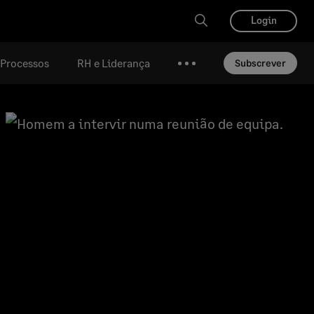
Login
e Processos
RH e Liderança
Subscrever
Mais