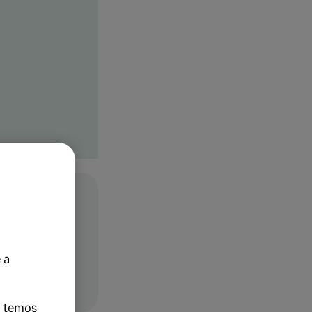
gestão do
de, com
ara maior
 a
e temos