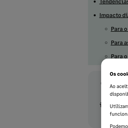
Tendências
Impacto di
Para o
Para a
Para o
Os cook
Com o
S
Ao aceit
seu ne
disponi
integraç
Utiliza
funcion
Podemos