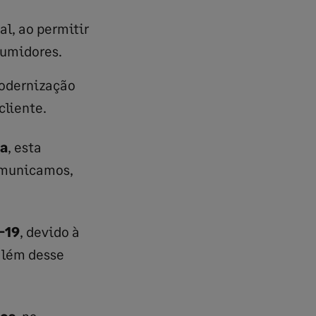
l, ao permitir
sumidores.
modernização
cliente.
ca
, esta
omunicamos,
-19
, devido à
além desse
sos
, na