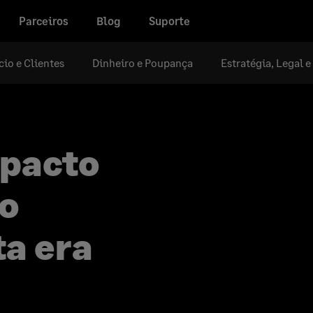
Parceiros
Blog
Suporte
io e Clientes
Dinheiro e Poupança
Estratégia, Legal 
mpacto
no
ta era