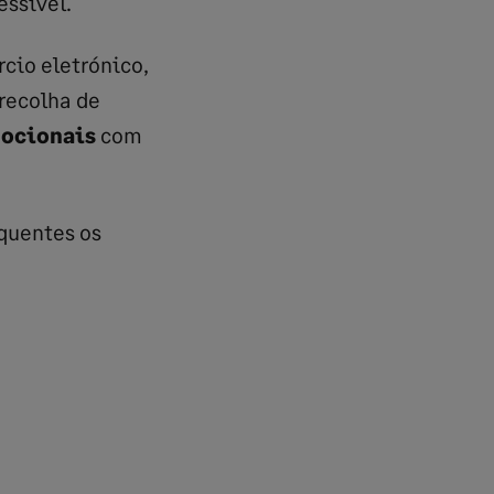
essível.
cio eletrónico,
recolha de
ocionais
com
equentes os