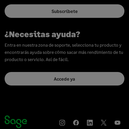
Subscríbete
¿Necesitas ayuda?
Entra en nuestra zona de soporte, selecciona tu producto y
encontrarás ayuda sobre cómo sacar más rendimiento de tu
producto o servicio. Así de fácil.
Accede ya
Instagram
Compartir
Compartir
Compartir
YouT