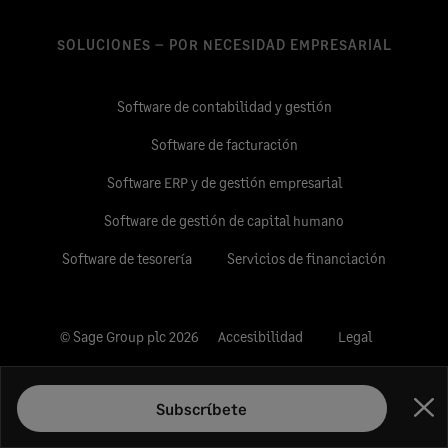
SOLUCIONES – POR NECESIDAD EMPRESARIAL
Software de contabilidad y gestión
Software de facturación
Software ERP y de gestión empresarial
Software de gestión de capital humano
Software de tesorería
Servicios de financiación
© Sage Group plc 2026
Accesibilidad
Legal
Privacidad y cookies
Subscríbete
Reglamento General de Protección de Datos
Cer