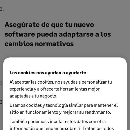
Asegúrate de que tu nuevo
software pueda adaptarse a los
cambios normativos
En este caso, debemos fijarnos en dos aspectos:
Las cookies nos ayudan a ayudarte
Al aceptar las cookies, nos ayudas a personalizar tu
¿Qué registros del antiguo sistema de nóminas tenemos que
experiencia y a ofrecerte herramientas mejor
conservar?
adaptadas a tu negocio.
¿Qué garantías ofrecen los nuevos sistemas que estás
Usamos cookies y tecnología similar para mantener el
valorando en cuanto a cumplimiento normativo?
sitio en funcionamiento y mejorar su rendimiento.
Sé consciente de cómo puedes adaptarte a los
nuevos
También podemos vincular estos datos con otra
información que tengamos sobre ti. Tratamos todos
requisitos de cumplimiento
cuando surjan cambios en