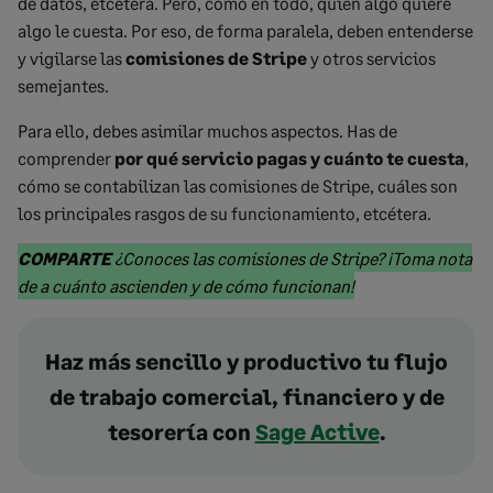
de datos, etcétera. Pero, como en todo, quien algo quiere
algo le cuesta. Por eso, de forma paralela, deben entenderse
y vigilarse las
comisiones de Stripe
y otros servicios
semejantes.
Para ello, debes asimilar muchos aspectos. Has de
comprender
por qué servicio pagas y cuánto te cuesta
,
cómo se contabilizan las comisiones de Stripe, cuáles son
los principales rasgos de su funcionamiento, etcétera.
Marked
COMPARTE
¿Conoces las comisiones de Stripe? ¡Toma nota
text
Marked
de a cuánto ascienden y de cómo funcionan!
start
text
end
Haz más sencillo y productivo tu flujo
de trabajo comercial, financiero y de
tesorería con
Sage Active
.