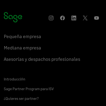
Instagram
Compartir
Compartir
Compartir
YouT
en
en
en
Facebook
LinkedIn
Twitter
Pequeña empresa
Mediana empresa
Asesorías y despachos profesionales
Introducción
Sage Partner Program para ISV
¿Quieres ser partner?