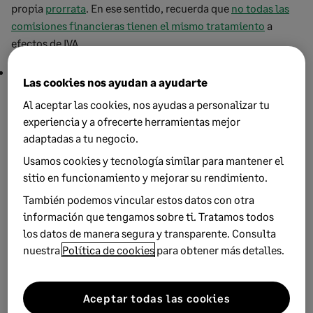
propia
prorrata
. En ese sentido, recuerda que
no todas las
comisiones financieras tienen el mismo tratamiento
a
efectos de IVA.
Un abono en la cuenta de clientes destinada a las
Las cookies nos ayudan a ayudarte
operaciones cobradas por Stripe.
Al aceptar las cookies, nos ayudas a personalizar tu
Finalmente, recuerda que todo el
flujo de trabajo
que
experiencia y a ofrecerte herramientas mejor
implican los pagos
online
y las comisiones de Stripe puede
adaptadas a tu negocio.
simplificarse mucho con las herramientas adecuadas. Por
Usamos cookies y tecnología similar para mantener el
ejemplo, con
Sage Active
, agilizas tanto tu flujo de ventas
sitio en funcionamiento y mejorar su rendimiento.
como las operaciones de facturación, contabilidad y
También podemos vincular estos datos con otra
seguimiento de la tesorería.
información que tengamos sobre ti. Tratamos todos
los datos de manera segura y transparente. Consulta
nuestra
Política de cookies
para obtener más detalles.
Subscríbete a la newsletter de
Sage Advice
Aceptar todas las cookies