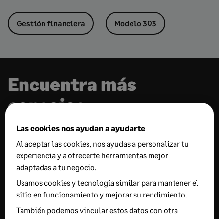
Gestión financiera
Modelo 303
Encuentra más
consejos
Las cookies nos ayudan a ayudarte
RECOMENDADO
Al aceptar las cookies, nos ayudas a personalizar tu
experiencia y a ofrecerte herramientas mejor
Cierre contable continuo: cómo
adaptadas a tu negocio.
evitar errores y trabajar con datos
Usamos cookies y tecnología similar para mantener el
sitio en funcionamiento y mejorar su rendimiento.
actualizados
También podemos vincular estos datos con otra