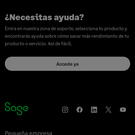
¿Necesitas ayuda?
Entra en nuestra zona de soporte, selecciona tu producto y
encontrarás ayuda sobre cómo sacar más rendimiento de tu
producto o servicio. Así de fácil.
Accede ya
Instagram
Compartir
Compartir
Compartir
YouT
en
en
en
Facebook
LinkedIn
Twitter
Pequeña empresa