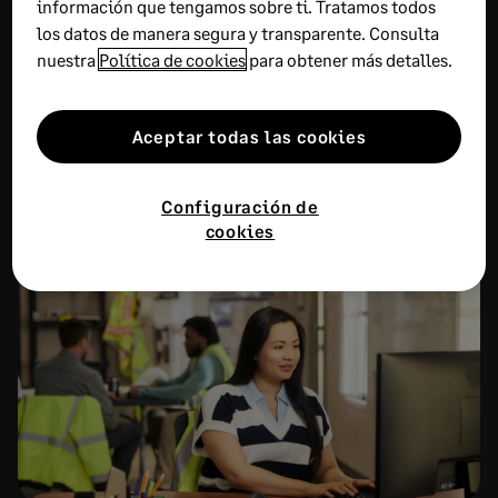
6 AGOSTO, 2026
9 MINUTOS DE LECTURA
información que tengamos sobre ti. Tratamos todos
los datos de manera segura y transparente. Consulta
El cierre contable continuo distribuye las revisiones
nuestra
Política de cookies
para obtener más detalles.
durante el mes para detectar incidencias antes,
evitar acumulaciones de trabajo y disponer de
Aceptar todas las cookies
información financiera más actualizada. Descubre
qué tareas conviene revisar y cómo adaptar su
frecuencia a cada empresa.
Configuración de
cookies