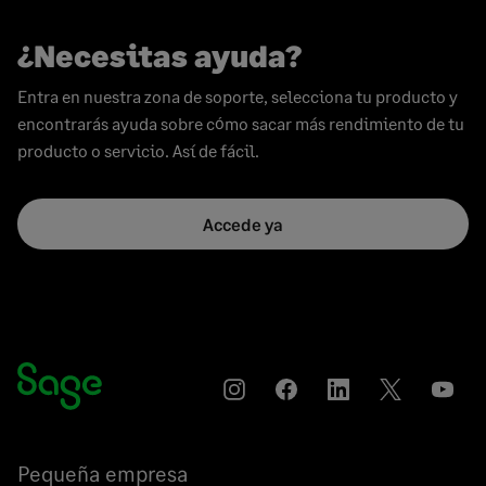
¿Necesitas ayuda?
Entra en nuestra zona de soporte, selecciona tu producto y
encontrarás ayuda sobre cómo sacar más rendimiento de tu
producto o servicio. Así de fácil.
Accede ya
Instagram
Compartir
Compartir
Compartir
YouT
en
en
en
Facebook
LinkedIn
Twitter
Pequeña empresa