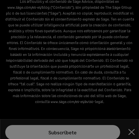
Los artículos y el contenido de Sage Advice, disponibles en
www.sage.com/es-es/blog
(“Contenido”), son propiedad de The Sage Group
plc o de sus licenciantes (“Sage”). Aceptas no copiar, reproducir, modificar ni
distribuir el Contenido sin el consentimiento expreso de Sage. Ten en cuenta
que se puede utilizar inteligencia artificial para la creación de contenido,
análisis y otros fines operativos. Aunque nos esforzamos por garantizar la
precisión y la relevancia, el contenido generado por IA puede contener
errores. El Contenido se ofrece únicamente como orientación general y con
fines informativos. En consecuencia, Sage no proporciona asesoramiento
basado en la información incluida y renuncia expresamente a cualquier
responsabilidad derivada del uso que hagas del Contenido. El Contenido no
sustituye la orientación que pueda proporcionarte un profesional legal,
fiscal o de cumplimiento normativo. En caso de duda, consulta a tu
profesional legal, fiscal o de cumplimiento normativo. El Contenido se
ofrece “tal cual”. Sage no realiza ningún tipo de manifestación o garantía,
expresa o implícita, sobre la integridad o la exactitud del Contenido. Para
más información sobre las condiciones de uso del sitio web de Sage,
consulta
www.sage.com/es-es/aviso-legal
.
Subscríbete
Cer