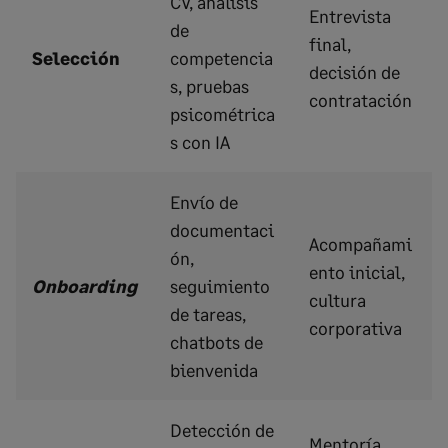
CV, análisis
Entrevista
de
final,
Selección
competencia
decisión de
s, pruebas
contratación
psicométrica
s con IA
Envío de
documentaci
Acompañami
ón,
ento inicial,
Onboarding
seguimiento
cultura
de tareas,
corporativa
chatbots de
bienvenida
Detección de
Mentoría,