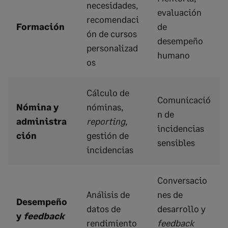
necesidades,
evaluación
recomendaci
Formación
de
ón de cursos
desempeño
personalizad
humano
os
Cálculo de
Comunicació
Nómina y
nóminas,
n de
administra
reporting
,
incidencias
ción
gestión de
sensibles
incidencias
Conversacio
Análisis de
nes de
Desempeño
datos de
desarrollo y
y
feedback
rendimiento
feedback