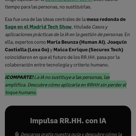
tiempo para las personas, no sustituirlas.
Esa fue una de las ideas centrales de la
mesa redonda de
Sage en el Madrid Tech Show
, titulada
Casos y
aplicaciones prácticas de la IA en la gestión de personas
. En
ella, expertos como
María Beunza (Human AI)
,
Joaquín
Castiella (Lexa Go)
y
Maica Enrique (Securex Tech)
coincidieron en que el futuro de los RR.HH. pasa por la
colaboración entre tecnología y criterio humano.
Marked
¡COMPARTE!
La IA no sustituye a las personas, las
text
amplifica. Descubre cómo aplicarla en RRHH sin perder el
start
Marked
toque humano.
text
end
Impulsa RR.HH. con IA
🤖
Descarga gratis nuestra guía y descubre cómo la