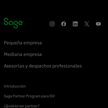
Instagram
Compartir
Compartir
Compartir
YouT
en
en
en
Facebook
LinkedIn
Twitter
Pequeña empresa
Mediana empresa
Asesorías y despachos profesionales
Introducción
Sage Partner Program para ISV
¿Quieres ser partner?