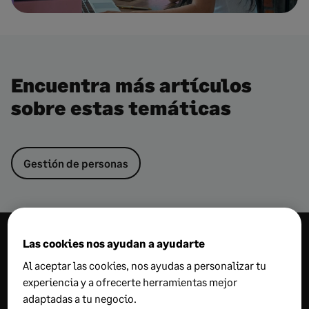
Encuentra más artículos
sobre estas temáticas
Gestión de personas
Encuentra más
Las cookies nos ayudan a ayudarte
Al aceptar las cookies, nos ayudas a personalizar tu
consejos
experiencia y a ofrecerte herramientas mejor
adaptadas a tu negocio.