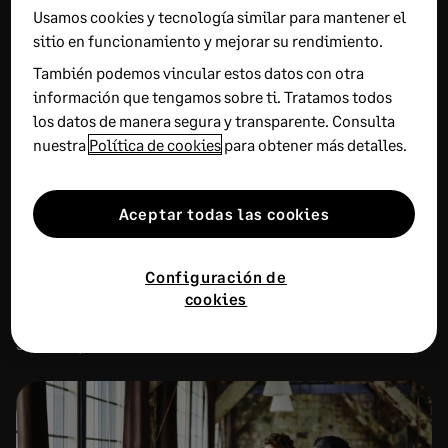
Usamos cookies y tecnología similar para mantener el
RECOMENDADO
sitio en funcionamiento y mejorar su rendimiento.
También podemos vincular estos datos con otra
Preguntas y respuestas sobre las
información que tengamos sobre ti. Tratamos todos
vacaciones que su empresa debe
los datos de manera segura y transparente. Consulta
conocer
nuestra
Política de cookies
para obtener más detalles.
9 JULIO, 2026
11 MINUTOS DE LECTURA
Aceptar todas las cookies
Gestionar las vacaciones laborales exige conocer
los días mínimos, los plazos, el efecto de las bajas
Configuración de
médicas y las reglas para fijar fechas. Estas once
cookies
respuestas ayudan a RR. HH. a planificar el descanso
sin comprometer la actividad.