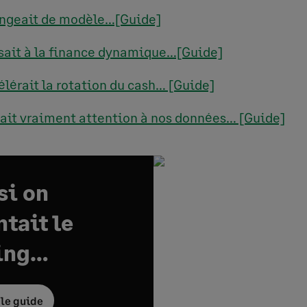
hangeait de modèle…[Guide]
assait à la finance dynamique…[Guide]
célérait la rotation du cash… [Guide]
aisait vraiment attention à nos données… [Guide]
 si on
tait le
ing…
 le guide