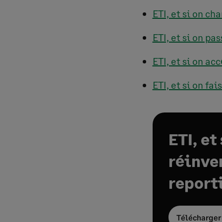
ETI, et si on c
ETI, et si on p
ETI, et si on ac
ETI, et si on f
ETI, et
réinven
report
Télécharger