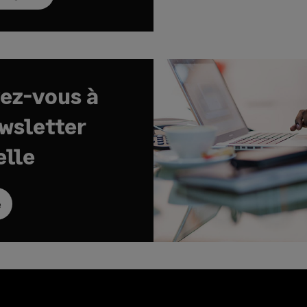
vez-vous à
ewsletter
lle
e