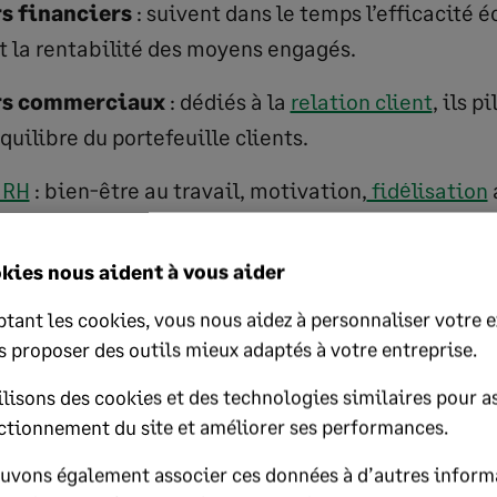
s financiers
: suivent dans le temps l’efficacité
et la rentabilité des moyens engagés.
urs commerciaux
: dédiés à la
relation client
, ils p
équilibre du portefeuille clients.
 RH
: bien-être au travail, motivation,
fidélisation
rps social.
kies nous aident à vous aider
de réputation : ils analysent la valeur de la marque
s publics externes.
tant les cookies, vous nous aidez à personnaliser votre 
s proposer des outils mieux adaptés à votre entreprise.
éthiques : ils valident que l’entreprise se soucie a
lisons des cookies et des technologies similaires pour as
urt terme.
ctionnement du site et améliorer ses performances.
ce guide :
uvons également associer ces données à d’autres inform