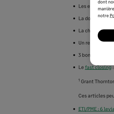
dont nou
Les enjeux du r
manière
notre
Po
La donnée, mat
La chaîne de va
Un reporting à 
3 bonnes pratiq
Le
fast closing
:
1
Grant Thornton
Ces articles pe
ETI/PME : 6 levi