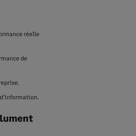
rformance réelle
ormance de
reprise.
 d’information.
olument