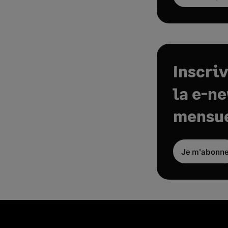
Inscri
la e-n
mensue
Je m'abonn