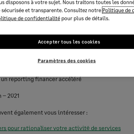
s disposons à votre sujet. Nous traitons toutes les donn
eporting
 sécurisée et transparente. Consultez notre
Politique de 
litique de confidentialité
pour plus de détails.
ière première
leur, essentielle pour une approche concertée
Accepter tous les cookies
l’échelle de l’écosystème
Paramètres des cookies
ues pour un système d’information évolutif
 un reporting financer accéléré
 – 2021
uvent également vous intéresser :
ers pour rationaliser votre activité de services