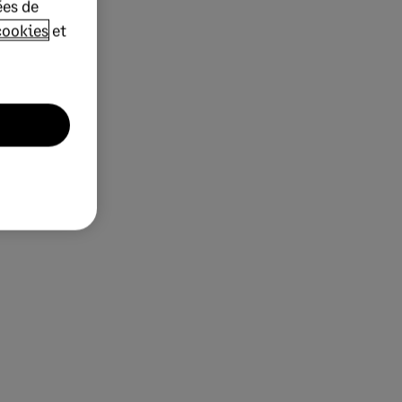
ées de
cookies
et