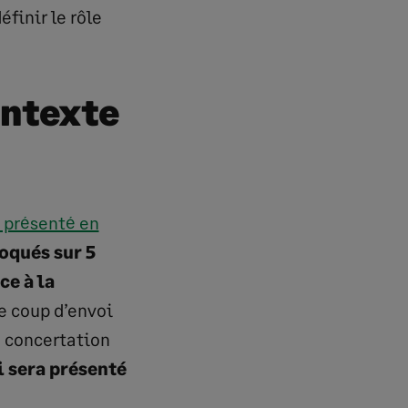
finir le rôle
ontexte
présenté en
loqués sur 5
ce à la
Le coup d’envoi
e concertation
i sera présenté