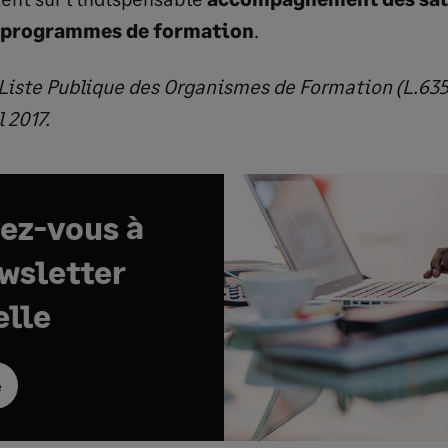
s programmes de formation
.
r, Liste Publique des Organismes de Formation (L.63
l 2017.
vez-vous à
ewsletter
lle
e