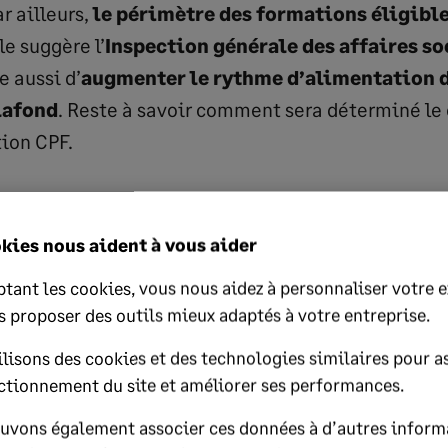
ar ailleurs,
le périmètre des formations éligible
e suggère l’
Inspection générale des affaires so
 aussi d’
augmenter le rythme d’alimentation d
lafond
. Reste à savoir comment sera déterminé le 
ion CPF.
s qui choisiront eux-mêmes leur orga
e de cause
kies nous aident à vous aider
tant les cookies, vous nous aidez à personnaliser votre 
 souhaite donner plus de liberté aux salariés dan
s proposer des outils mieux adaptés à votre entreprise.
e formation. Ils pourraient ainsi jeter eux-mêmes l
lisons des cookies et des technologies similaires pour as
ns passer forcément par le filtre de l’employeur. E
ctionnement du site et améliorer ses performances.
t veut renforcer la transparence sur ce march
uvons également associer ces données à d’autres inform
r en effet qu’il recense
85 000 organismes privés 