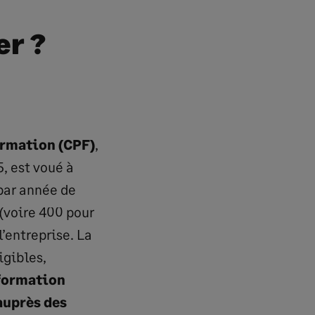
er ?
ormation (CPF)
,
, est voué à
 par année de
 (voire 400 pour
l’entreprise. La
igibles,
 formation
auprès des