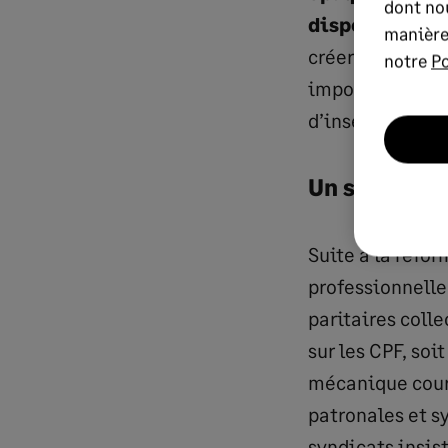
dont nou
dispenser de l
manière
créer des labels
notre
Po
imposer aux cen
d’insertion de 
Un système 
Suite à la réfor
professionnelle
paritaires coll
sur les CPF, soi
mécanique court
patronales et sy
syndicats insis