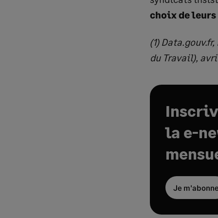
choix de leur
(1) Data.gouv.f
du Travail), avri
Inscri
la e-n
mensue
Je m'abonn