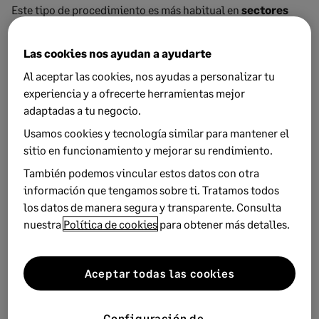
Este tipo de procedimiento es más habitual en
sectores
estacionales
como, por ejemplo, un hostelero de playa
que tiene su trabajo centrado en cuatro o cinco meses en
Las cookies nos ayudan a ayudarte
verano mientras que el resto del año no trabaja lo suficiente
Al aceptar las cookies, nos ayudas a personalizar tu
ni para cubrir gastos.
experiencia y a ofrecerte herramientas mejor
adaptadas a tu negocio.
Por ello,
hagamos previamente una valoración
de lo
que podemos ganar y perder y así no tendremos sorpresas
Usamos cookies y tecnología similar para mantener el
después.
sitio en funcionamiento y mejorar su rendimiento.
También podemos vincular estos datos con otra
información que tengamos sobre ti. Tratamos todos
los datos de manera segura y transparente. Consulta
Subscríbete a la newsletter de
nuestra
Política de cookies
para obtener más detalles.
Sage Advice
Recibe nuestros consejos más recientes
Aceptar todas las cookies
directamente en la bandeja de entrada de tu correo
electrónico.
Configuración de