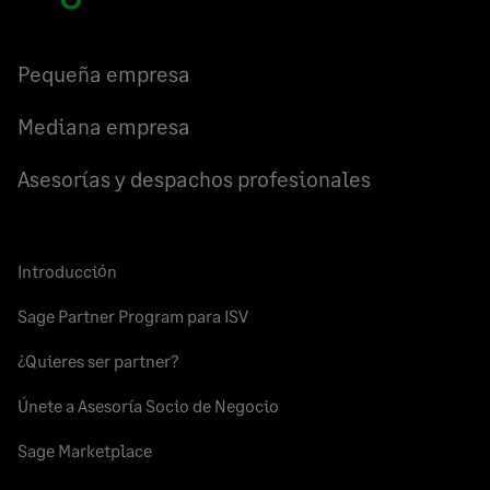
Instagram
Compartir
Compartir
Compartir
YouT
en
en
en
Facebook
LinkedIn
Twitter
Pequeña empresa
Mediana empresa
Asesorías y despachos profesionales
Introducción
Sage Partner Program para ISV
¿Quieres ser partner?
Únete a Asesoría Socio de Negocio
Sage Marketplace