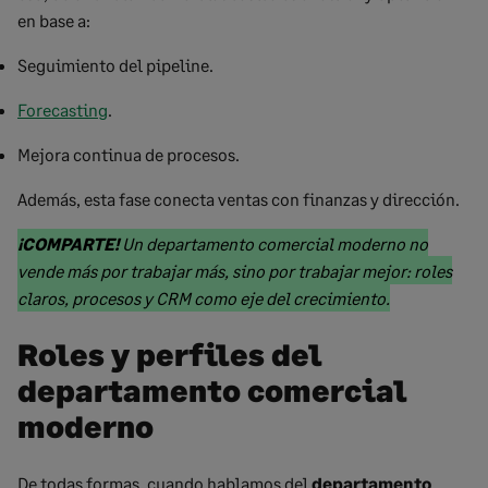
en base a:
Seguimiento del pipeline.
Forecasting
.
Mejora continua de procesos.
Además, esta fase conecta ventas con finanzas y dirección.
Marked
¡COMPARTE!
Un departamento comercial moderno no
text
vende más por trabajar más, sino por trabajar mejor: roles
start
Marked
claros, procesos y CRM como eje del crecimiento.
text
Roles y perfiles del
end
departamento comercial
moderno
De todas formas, cuando hablamos del
departamento