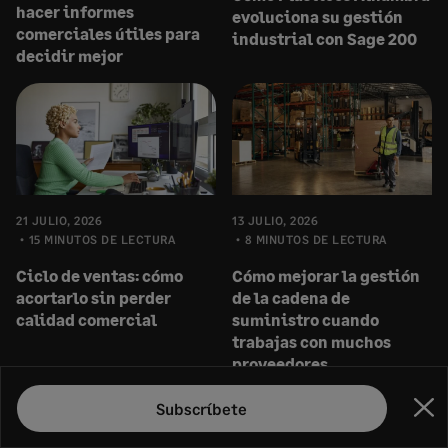
hacer informes
evoluciona su gestión
comerciales útiles para
industrial con Sage 200
decidir mejor
21 JULIO, 2026
13 JULIO, 2026
15 MINUTOS DE LECTURA
8 MINUTOS DE LECTURA
Ciclo de ventas: cómo
Cómo mejorar la gestión
acortarlo sin perder
de la cadena de
calidad comercial
suministro cuando
trabajas con muchos
proveedores
Subscríbete
Cer