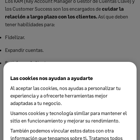
Los KAM (Key Account Manager o Gestor de Cuentas Clave) y
los Customer Success son los encargados de
cuidar la
relación a largo plazo con los clientes.
Así que deben
tener habilidades para:
Fidelizar.
Expandir cuentas.
Satisfacer al cliente.
Este reparto de funciones entre los distintos perfiles aclara
Las cookies nos ayudan a ayudarte
qué es el comercial
hoy por roles:
cada uno es un
Al aceptar las cookies, nos ayudas a personalizar tu
especialista, no un generalista.
experiencia y a ofrecerte herramientas mejor
adaptadas a tu negocio.
Usamos cookies y tecnología similar para mantener el
sitio en funcionamiento y mejorar su rendimiento.
También podemos vincular estos datos con otra
información que tengamos sobre ti. Tratamos todos