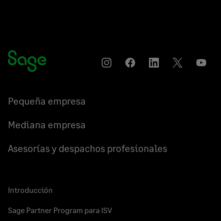
Instagram
Compartir
Compartir
Compartir
YouT
en
en
en
Facebook
LinkedIn
Twitter
Pequeña empresa
Mediana empresa
Asesorías y despachos profesionales
Introducción
Sage Partner Program para ISV