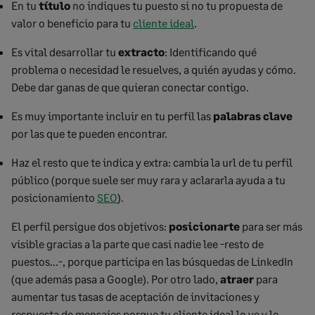
En tu
título
no indiques tu puesto si no tu propuesta de
valor o beneficio para tu
cliente ideal
.
Es vital desarrollar tu
extracto
: Identificando qué
problema o necesidad le resuelves, a quién ayudas y cómo.
Debe dar ganas de que quieran conectar contigo.
Es muy importante incluir en tu perfil las
palabras clave
por las que te pueden encontrar.
Haz el resto que te indica y extra: cambia la url de tu perfil
público (porque suele ser muy rara y aclararla ayuda a tu
posicionamiento
SEO
).
El perfil persigue dos objetivos:
posicionarte
para ser más
visible gracias a la parte que casi nadie lee -resto de
puestos…-, porque participa en las búsquedas de LinkedIn
(que además pasa a Google). Por otro lado,
atraer
para
aumentar tus tasas de aceptación de invitaciones y
respuesta de mensajes porque tu cliente ideal lo ve y le