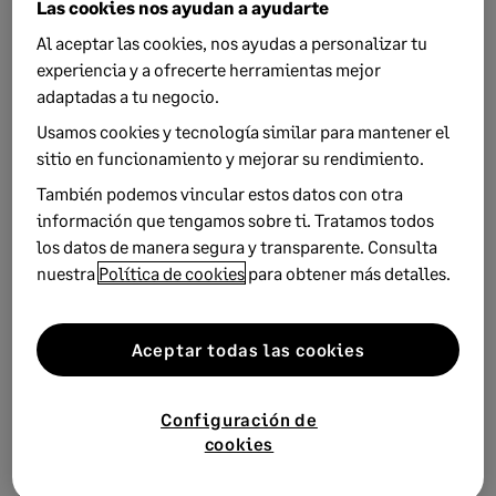
Las cookies nos ayudan a ayudarte
empleados, pero también a la capacidad de la empresa para
Al aceptar las cookies, nos ayudas a personalizar tu
afrontar nuevos retos. La
transformación digital
, la
experiencia y a ofrecerte herramientas mejor
innovación, los procesos de crecimiento e
adaptadas a tu negocio.
internacionalización
son solamente algunos ejemplos en
este sentido.
Usamos cookies y tecnología similar para mantener el
sitio en funcionamiento y mejorar su rendimiento.
El departamento de RRHH debe contribuir a diseñar,
También podemos vincular estos datos con otra
transmitir y evaluar la cultura de empresa.
En el fondo,
información que tengamos sobre ti. Tratamos todos
su diseño define en buena medida lo que la empresa quiere
los datos de manera segura y transparente. Consulta
ser. Evidentemente, eso es imposible sin planificar acciones
nuestra
Política de cookies
para obtener más detalles.
concretas y marcos propicios para que se desarrollen
comportamientos alineados con la cultura de empresa que
se pretende transmitir. Y, por supuesto, hay que valorar
Aceptar todas las cookies
hasta qué punto es la adecuada y cuál es su grado de
aceptación entre los trabajadores.
Configuración de
Estas nueve áreas son muy representativas del
cookies
funcionamiento del departamento de RRHH.
Una empresa
no solamente es un conjunto de medios materiales y