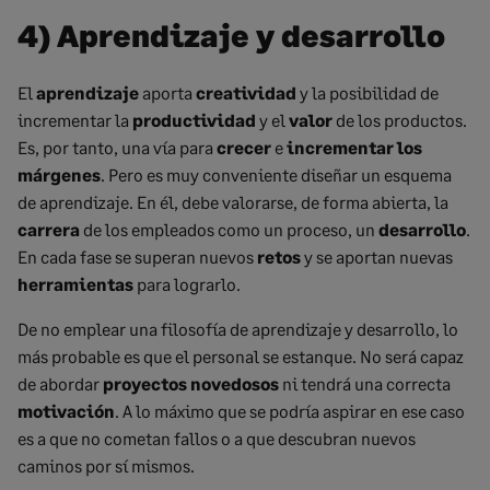
4) Aprendizaje y desarrollo
El
aprendizaje
aporta
creatividad
y la posibilidad de
incrementar la
productividad
y el
valor
de los productos.
Es, por tanto, una vía para
crecer
e
incrementar los
márgenes
. Pero es muy conveniente diseñar un esquema
de aprendizaje. En él, debe valorarse, de forma abierta, la
carrera
de los empleados como un proceso, un
desarrollo
.
En cada fase se superan nuevos
retos
y se aportan nuevas
herramientas
para lograrlo.
De no emplear una filosofía de aprendizaje y desarrollo, lo
más probable es que el personal se estanque. No será capaz
de abordar
proyectos novedosos
ni tendrá una correcta
motivación
. A lo máximo que se podría aspirar en ese caso
es a que no cometan fallos o a que descubran nuevos
caminos por sí mismos.