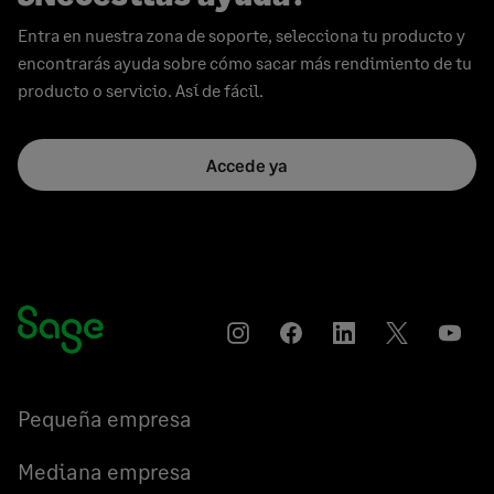
Entra en nuestra zona de soporte, selecciona tu producto y
encontrarás ayuda sobre cómo sacar más rendimiento de tu
producto o servicio. Así de fácil.
Accede ya
Instagram
Compartir
Compartir
Compartir
YouT
en
en
en
Facebook
LinkedIn
Twitter
Pequeña empresa
Mediana empresa