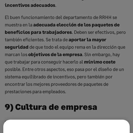
incentivos adecuados
.
El buen funcionamiento del departamento de RRHH se
muestra en la
adecuada elección de los paquetes de
beneficios para trabajadores
. Deben ser efectivos, pero
también eficientes. Se trata de
aportar la mayor
seguridad
de que todo el equipo rema en la dirección que
marcan los
objetivos de la empresa
. Sin embargo, hay
que trabajar para conseguir hacerlo al
mínimo coste
posible. Entre otros aspectos, eso pasa por el diseño de un
sistema equilibrado de incentivos, pero también por
encontrar los mejores proveedores de paquetes de
prestaciones para empleados.
9) Cultura de empresa
La
cultura de empresa
configura una forma de abordar el
trabajo dentro de ella. Afecta al comportamiento de los