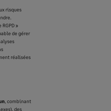
ux risques
endre.
le RGPD »
pable de gérer
nalyses
as
ment réalisées
un
, combinant
exes), des