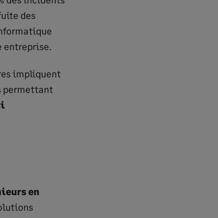
fuite des
informatique
 entreprise.
res impliquent
ns permettant
i
nieurs en
olutions