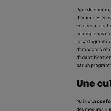
Pour de nombreu
d’amendes en ca
En découle la t
comme nous comm
la cartographie
d’impacts à réal
d’identificatio
par un program
Une cul
Mais «
la confo
des mesures huma