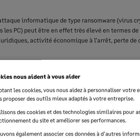
attaque informatique de type ransomware (virus cr
 les PC) peut être en effet très élevé en termes de
uridiques, activité économique à l’arrêt, perte de
rs doivent être impliqués afin d’insuffler une
kies nous aident à vous aider
écurité
.
 transversal.
Les services RH, financiers et jur
tant les cookies, vous nous aidez à personnaliser votre 
ence que les données font partie de leurs acti
s proposer des outils mieux adaptés à votre entreprise.
ortantes pour eux et qu’ils doivent les protéger
lisons des cookies et des technologies similaires pour as
ctionnement du site et améliorer ses performances.
nnes pratiques
uvons également associer ces données à d’autres inform