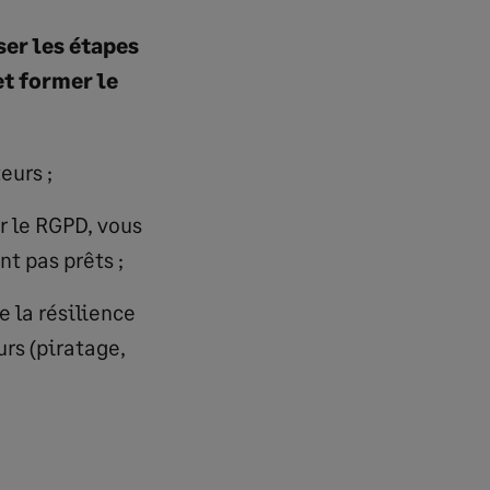
ser les étapes
t former le
eurs ;
r le RGPD, vous
t pas prêts ;
e la résilience
urs (piratage,