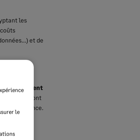
yptant les
 coûts
 données…) et de
 véritable
idiques doivent
expérience
fs
, qu’elles sont
 en conséquence.
surer le
ations