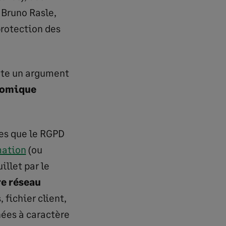
 Bruno Rasle,
protection des
nte un argument
onomique
les que le RGPD
mation
(ou
illet par le
re réseau
, fichier client,
nées à caractère