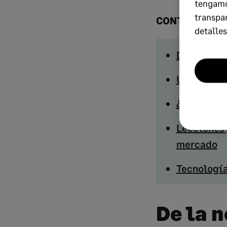
tengamo
transpa
CONTENIDO D
detalles
De la nece
Un modelo 
¿Cómo fun
Lecciones 
mercado
Tecnología
De la 