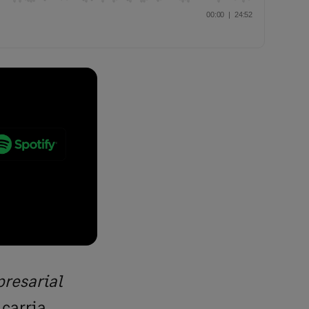
resarial
carria,