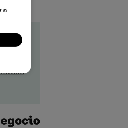
más
idades del
negocio