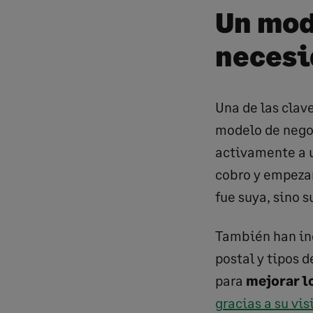
Un mod
necesi
Una de las clav
modelo de negoc
activamente a u
cobro y empezar
fue suya, sino 
También han inc
postal y tipos d
para
mejorar l
gracias a su vi