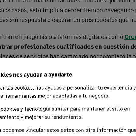
y la confiabilidad son factores cruciales que compl
hos casos, esto implica perder tiempo navegando p
as sin respuesta o esperando presupuestos que nu
ntran en juego las plataformas digitales como
Cro
trar profesionales cualificados en cuestión 
laces de servicios han cambiado por completo la 
bajos del día a día. Con una experiencia guiada,
kies nos ayudan a ayudarte
 personalizadas y contacto directo entre cliente 
necesidad básica:
ahorrar tiempo sin perder cali
ar las cookies, nos ayudas a personalizar tu experiencia y
te herramientas mejor adaptadas a tu negocio.
cookies y tecnología similar para mantener el sitio en
brías identificar las necesidades del mercado a la
amiento y mejorar su rendimiento.
 fue la clave de Cronoshare que conecta usuario 
 podemos vincular estos datos con otra información qu
Marked
ocales en minutos.