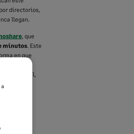
ican este
or directorios,
nca llegan.
noshare
, que
de minutos
. Este
forma en que
y profesional,
dad ni
 a
 hora de
con
e