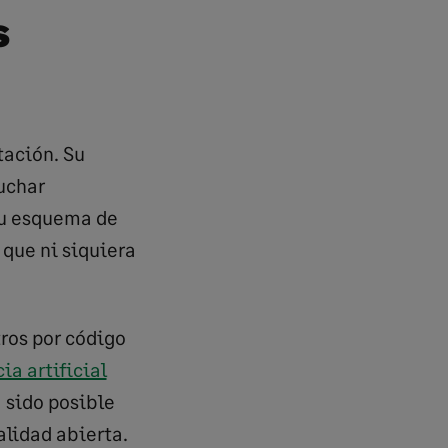
s
tación. Su
uchar
su esquema de
que ni siquiera
ros por código
a artificial
 sido posible
alidad abierta.