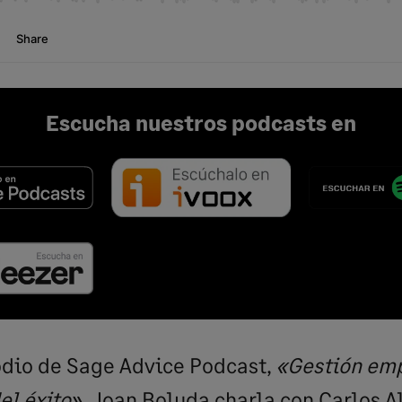
Escucha nuestros podcasts en
odio de Sage Advice Podcast,
«Gestión emp
el éxito»
, Joan Boluda charla con Carlos Al