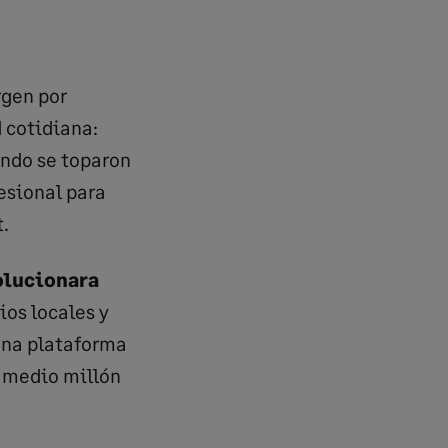
rgen por
d cotidiana:
ando se toparon
esional para
.
olucionara
ios locales y
 una plataforma
e medio millón